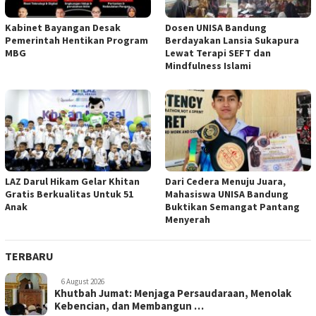
Kabinet Bayangan Desak
Dosen UNISA Bandung
Pemerintah Hentikan Program
Berdayakan Lansia Sukapura
MBG
Lewat Terapi SEFT dan
Mindfulness Islami
LAZ Darul Hikam Gelar Khitan
Dari Cedera Menuju Juara,
Gratis Berkualitas Untuk 51
Mahasiswa UNISA Bandung
Anak
Buktikan Semangat Pantang
Menyerah
TERBARU
6 August 2026
Khutbah Jumat: Menjaga Persaudaraan, Menolak
Kebencian, dan Membangun …