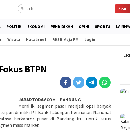
Searc
L
POLITIK
EKONOMI
PENDIDIKAN
OPINI
SPORTS
LAINNY
r
Wisata
Katalisnet
RKSB Maja FM
Login
TER
 Fokus BTPN
JABARTODAY.COM – BANDUNG
Memiliki segmen pasar menjadi opsi banyak
itu pun dimiliki PT Bank Tabungan Pensiunan Nasional
lnya berkantor pusat di Bandung itu, untuk terus
segmen mass market.