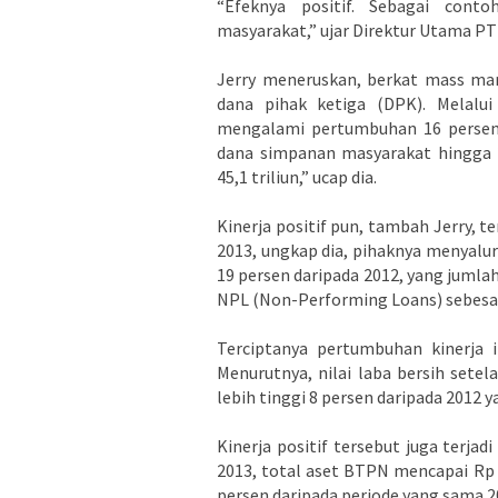
“Efeknya positif. Sebagai cont
masyarakat,” ujar Direktur Utama PT 
Jerry meneruskan, berkat mass ma
dana pihak ketiga (DPK). Melalu
mengalami pertumbuhan 16 persen l
dana simpanan masyarakat hingga 2
45,1 triliun,” ucap dia.
Kinerja positif pun, tambah Jerry, t
2013, ungkap dia, pihaknya menyalurka
19 persen daripada 2012, yang jumlah
NPL (Non-Performing Loans) sebesar 
Terciptanya pertumbuhan kinerja it
Menurutnya, nilai laba bersih setel
lebih tinggi 8 persen daripada 2012 y
Kinerja positif tersebut juga terja
2013, total aset BTPN mencapai Rp 69,
persen daripada periode yang sama 201