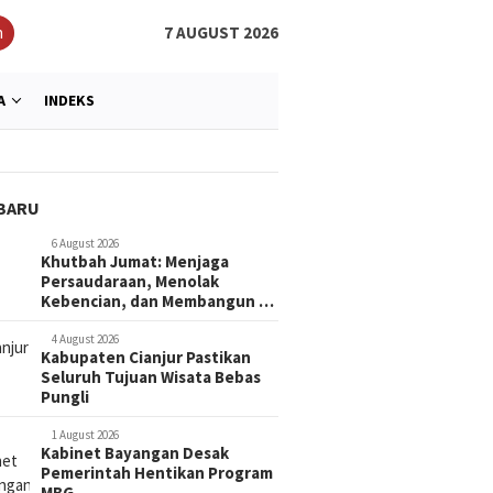
h
7 AUGUST 2026
A
INDEKS
BARU
6 August 2026
Khutbah Jumat: Menjaga
Persaudaraan, Menolak
Kebencian, dan Membangun …
4 August 2026
Kabupaten Cianjur Pastikan
Seluruh Tujuan Wisata Bebas
Pungli
1 August 2026
Kabinet Bayangan Desak
Pemerintah Hentikan Program
MBG