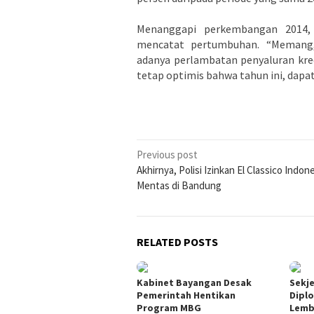
Menanggapi perkembangan 2014, 
mencatat pertumbuhan. “Memang, 
adanya perlambatan penyaluran kred
tetap optimis bahwa tahun ini, dapat
Post
Previous post
Akhirnya, Polisi Izinkan El Classico Indon
navigation
Mentas di Bandung
RELATED POSTS
Kabinet Bayangan Desak
Sekje
Pemerintah Hentikan
Dipl
Program MBG
Lemb