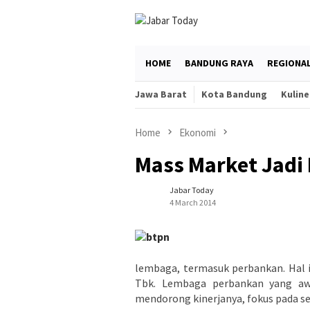
Skip
to
content
HOME
BANDUNG RAYA
REGIONA
Jawa Barat
Kota Bandung
Kuline
Home
Ekonomi
Mass Market Jadi
Jabar Today
4 March 2014
lembaga, termasuk perbankan. Hal 
Tbk. Lembaga perbankan yang awa
mendorong kinerjanya, fokus pada 