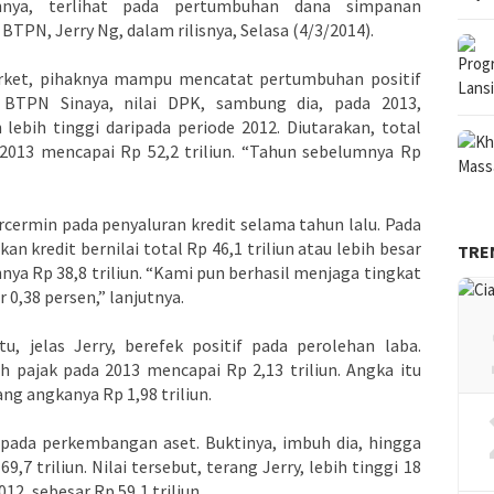
ohnya, terlihat pada pertumbuhan dana simpanan
BTPN, Jerry Ng, dalam rilisnya, Selasa (4/3/2014).
rket, pihaknya mampu mencatat pertumbuhan positif
i BTPN Sinaya, nilai DPK, sambung dia, pada 2013,
ebih tinggi daripada periode 2012. Diutarakan, total
013 mencapai Rp 52,2 triliun. “Tahun sebelumnya Rp
ercermin pada penyaluran kredit selama tahun lalu. Pada
n kredit bernilai total Rp 46,1 triliun atau lebih besar
TRE
nya Rp 38,8 triliun. “Kami pun berhasil menjaga tingkat
0,38 persen,” lanjutnya.
u, jelas Jerry, berefek positif pada perolehan laba.
ah pajak pada 2013 mencapai Rp 2,13 triliun. Angka itu
ang angkanya Rp 1,98 triliun.
di pada perkembangan aset. Buktinya, imbuh dia, hingga
7 triliun. Nilai tersebut, terang Jerry, lebih tinggi 18
2, sebesar Rp 59,1 triliun.