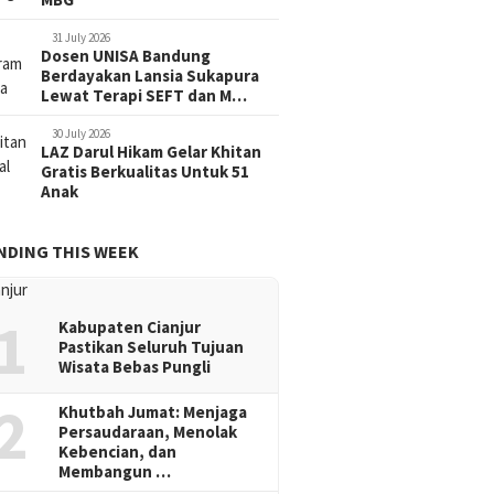
31 July 2026
Dosen UNISA Bandung
Berdayakan Lansia Sukapura
Lewat Terapi SEFT dan M…
30 July 2026
LAZ Darul Hikam Gelar Khitan
Gratis Berkualitas Untuk 51
Anak
NDING THIS WEEK
1
Kabupaten Cianjur
Pastikan Seluruh Tujuan
Wisata Bebas Pungli
2
Khutbah Jumat: Menjaga
Persaudaraan, Menolak
Kebencian, dan
Membangun …