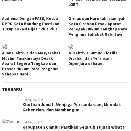
LGBT
Audiensi Dengan PASS, Ketua
Ormas dan Harokah Islamiyah
DPRD Kota Bandung Pastikan
Kota Cirebon Desak Aparat
Tutup Lokasi Pijat “Plus Plus”
Penegak Hukum Tangkap Para
Penghina Sahabat Nabi Saw
Aliansi Aktivis dan Masyarakat
430 Aktivis Sumud Flotilla
Muslim Tasikmalaya Desak
Ditahan dan Terancam
Aparat Segera Tangkap dan
Dipenjara di Israel
Proses Hukum Para Penghina
Sahabat Nabi
TERBARU
6 August 2026
Khutbah Jumat: Menjaga Persaudaraan, Menolak
Kebencian, dan Membangun …
4 August 2026
Kabupaten Cianjur Pastikan Seluruh Tujuan Wisata