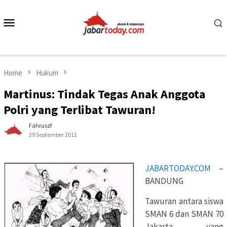
Skip
to
Mobile
content
Menu
Home
Hukum
Martinus: Tindak Tegas Anak Anggota
Polri yang Terlibat Tawuran!
Fahruszf
29 September 2012
JABARTODAY.COM
–
BANDUNG
Tawuran antara siswa
SMAN 6 dan SMAN 70
Jakarta yang