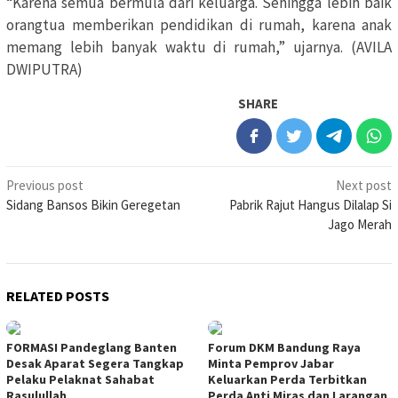
“Karena semua bermula dari keluarga. Sehingga lebih baik
orangtua memberikan pendidikan di rumah, karena anak
memang lebih banyak waktu di rumah,” ujarnya. (AVILA
DWIPUTRA)
SHARE
Post
Previous post
Next post
Sidang Bansos Bikin Geregetan
Pabrik Rajut Hangus Dilalap Si
navigation
Jago Merah
RELATED POSTS
FORMASI Pandeglang Banten
Forum DKM Bandung Raya
Desak Aparat Segera Tangkap
Minta Pemprov Jabar
Pelaku Pelaknat Sahabat
Keluarkan Perda Terbitkan
Rasulullah
Perda Anti Miras dan Larangan