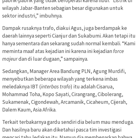
pabrik-pabrik yang tidak beroperasi karena libur. “Listrik di
wilayah Jabar-Banten sebagian besar digunakan untuk
sektor industri,” imbuhnya.
Dampak rusaknya trafo, diakui Agus, juga berdampak ke
daerah lainnya seperti Cianjur dan Sukabumi. Akan tetapi itu
hanya sementara dan sekarang sudah normal kembali. “Kami
meminta maaf atas kejadian ini karena ini kejadian
force
majeur
dan di luar dugaan,” sampainya.
Sedangkan, Manager Area Bandung PLN, Agung Murdifi,
menyebutkan beberapa wilayah yang terkena imbas
meledaknya IBT (
interbas trafo
) itu adalah Cisarua,
Mohammad Toha, Kopo Sayati, Cirangrang, Cibolerang,
Sukamenak, Cigondewah, Arcamanik, Cicaheum, Cijerah,
Dalem Kaum, Asia Afrika.
Terkait terbakarnya gardu sendiri dia belum mau menduga.
Dan hasilnya baru akan diketahui pasca tim investigasi
mencari tahu ledakan itu. Namun dia membenarkan bahwa