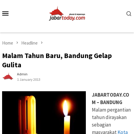
Skip
to
Mobile
content
Menu
Home
Headline
Malam Tahun Baru, Bandung Gelap
Gulita
Admin
1 January 2013
JABARTODAY.CO
M – BANDUNG
Malam pergantian
tahun dirayakan
sebagian
masyarakat
Kota