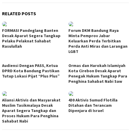
RELATED POSTS
FORMASI Pandeglang Banten
Forum DKM Bandung Raya
Desak Aparat Segera Tangkap
Minta Pemprov Jabar
Pelaku Pelaknat Sahabat
Keluarkan Perda Terbitkan
Rasulullah
Perda Anti Miras dan Larangan
LGBT
Audiensi Dengan PASS, Ketua
Ormas dan Harokah Islamiyah
DPRD Kota Bandung Pastikan
Kota Cirebon Desak Aparat
Tutup Lokasi Pijat “Plus Plus”
Penegak Hukum Tangkap Para
Penghina Sahabat Nabi Saw
Aliansi Aktivis dan Masyarakat
430 Aktivis Sumud Flotilla
Muslim Tasikmalaya Desak
Ditahan dan Terancam
Aparat Segera Tangkap dan
Dipenjara di Israel
Proses Hukum Para Penghina
Sahabat Nabi