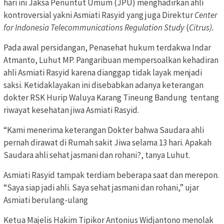
hari ini Jaksa Penuntut Umum (JPU) menghadirkan ahli
kontroversial yakni Asmiati Rasyid yang juga Direktur
Center
for Indonesia Telecommunications Regulation Study
(
Citrus).
Pada awal persidangan, Penasehat hukum terdakwa Indar
Atmanto, Luhut MP. Pangaribuan mempersoalkan kehadiran
ahli Asmiati Rasyid karena dianggap tidak layak menjadi
saksi. Ketidaklayakan ini disebabkan adanya keterangan
dokter RSK Hurip Waluya Karang Tineung Bandung tentang
riwayat kesehatan jiwa Asmiati Rasyid.
“Kami menerima keterangan Dokter bahwa Saudara ahli
pernah dirawat di Rumah sakit Jiwa selama 13 hari. Apakah
Saudara ahli sehat jasmani dan rohani?, tanya Luhut.
Asmiati Rasyid tampak terdiam beberapa saat dan merepon.
“Saya siap jadi ahli. Saya sehat jasmani dan rohani,” ujar
Asmiati berulang-ulang
Ketua Majelis Hakim Tipikor Antonius Widjantono menolak