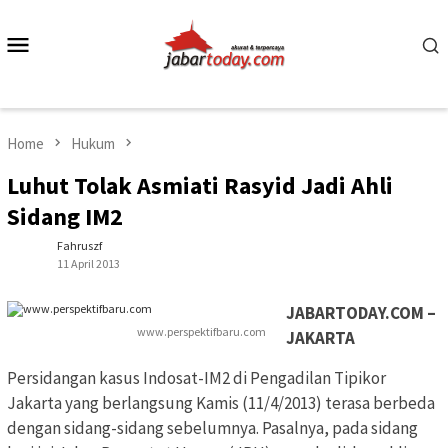
Skip
to
Mobile
content
Menu
Home
Hukum
Luhut Tolak Asmiati Rasyid Jadi Ahli
Sidang IM2
Fahruszf
11 April 2013
JABARTODAY.COM –
www.perspektifbaru.com
JAKARTA
Persidangan kasus Indosat-IM2 di Pengadilan Tipikor
Jakarta yang berlangsung Kamis (11/4/2013) terasa berbeda
dengan sidang-sidang sebelumnya. Pasalnya, pada sidang