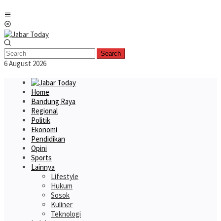
Skip
Mobile
to
Menu
content
Search
6 August 2026
Home
Bandung Raya
Regional
Politik
Ekonomi
Pendidikan
Opini
Sports
Lainnya
Lifestyle
Hukum
Sosok
Kuliner
Teknologi