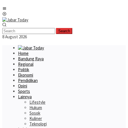
Skip
Mobile
to
Menu
content
Search
8 August 2026
Home
Bandung Raya
Regional
Politik
Ekonomi
Pendidikan
Opini
Sports
Lainnya
Lifestyle
Hukum
Sosok
Kuliner
Teknologi