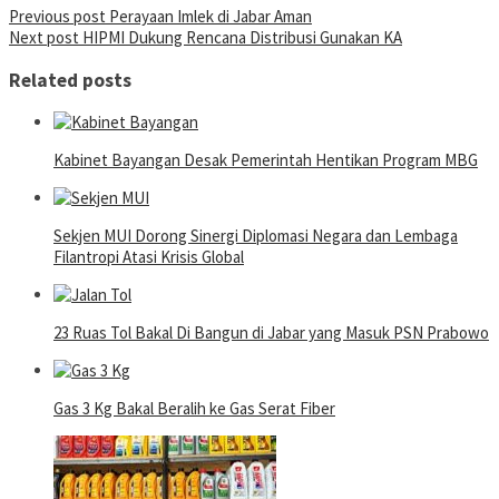
Post
Previous post
Perayaan Imlek di Jabar Aman
Next post
HIPMI Dukung Rencana Distribusi Gunakan KA
navigation
Related posts
Kabinet Bayangan Desak Pemerintah Hentikan Program MBG
Sekjen MUI Dorong Sinergi Diplomasi Negara dan Lembaga
Filantropi Atasi Krisis Global
23 Ruas Tol Bakal Di Bangun di Jabar yang Masuk PSN Prabowo
Gas 3 Kg Bakal Beralih ke Gas Serat Fiber