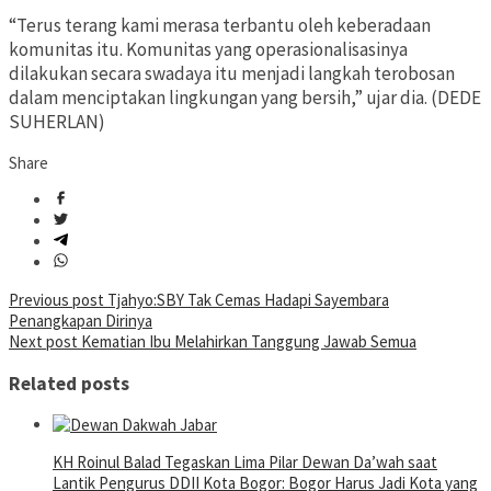
“Terus terang kami merasa terbantu oleh keberadaan
komunitas itu. Komunitas yang operasionalisasinya
dilakukan secara swadaya itu menjadi langkah terobosan
dalam menciptakan lingkungan yang bersih,” ujar dia. (DEDE
SUHERLAN)
Share
Post
Previous post
Tjahyo:SBY Tak Cemas Hadapi Sayembara
Penangkapan Dirinya
navigation
Next post
Kematian Ibu Melahirkan Tanggung Jawab Semua
Related posts
KH Roinul Balad Tegaskan Lima Pilar Dewan Da’wah saat
Lantik Pengurus DDII Kota Bogor: Bogor Harus Jadi Kota yang