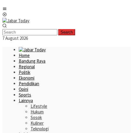
Skip
Mobile
to
Menu
content
Search
7 August 2026
Home
Bandung Raya
Regional
Politik
Ekonomi
Pendidikan
Opini
Sports
Lainnya
Lifestyle
Hukum
Sosok
Kuliner
Teknologi