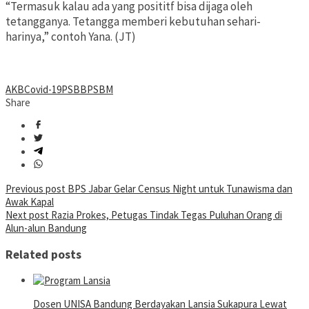
“Termasuk kalau ada yang posititf bisa dijaga oleh
tetangganya. Tetangga memberi kebutuhan sehari-
harinya,” contoh Yana. (JT)
AKB
Covid-19
PSBB
PSBM
Share
Post
Previous post
BPS Jabar Gelar Census Night untuk Tunawisma dan
Awak Kapal
navigation
Next post
Razia Prokes, Petugas Tindak Tegas Puluhan Orang di
Alun-alun Bandung
Related posts
Dosen UNISA Bandung Berdayakan Lansia Sukapura Lewat