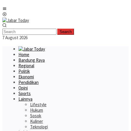
Skip
Mobile
to
Menu
content
Search
7 August 2026
Home
Bandung Raya
Regional
Politik
Ekonomi
Pendidikan
Opini
Sports
Lainnya
Lifestyle
Hukum
Sosok
Kuliner
Teknologi