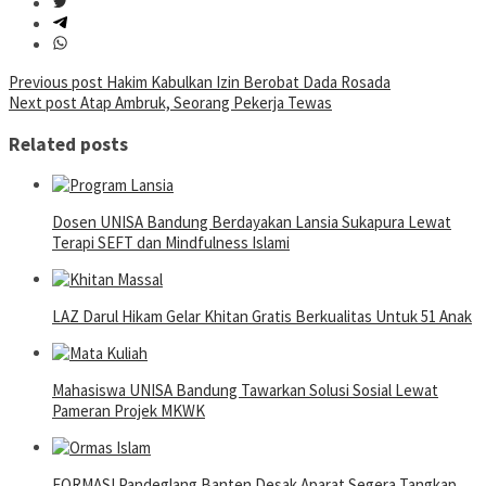
Post
Previous post
Hakim Kabulkan Izin Berobat Dada Rosada
Next post
Atap Ambruk, Seorang Pekerja Tewas
navigation
Related posts
Dosen UNISA Bandung Berdayakan Lansia Sukapura Lewat
Terapi SEFT dan Mindfulness Islami
LAZ Darul Hikam Gelar Khitan Gratis Berkualitas Untuk 51 Anak
Mahasiswa UNISA Bandung Tawarkan Solusi Sosial Lewat
Pameran Projek MKWK
FORMASI Pandeglang Banten Desak Aparat Segera Tangkap