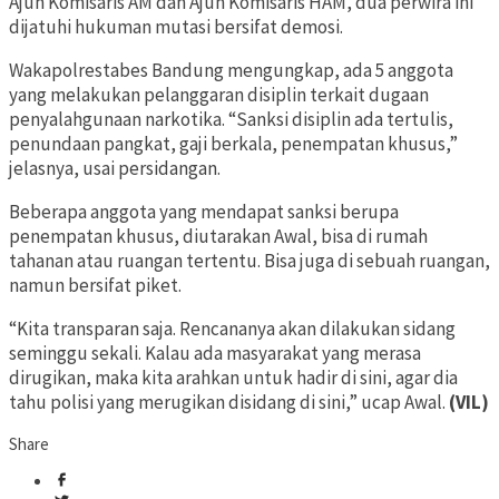
Ajun Komisaris AM dan Ajun Komisaris HAM, dua perwira ini
dijatuhi hukuman mutasi bersifat demosi.
Wakapolrestabes Bandung mengungkap, ada 5 anggota
yang melakukan pelanggaran disiplin terkait dugaan
penyalahgunaan narkotika. “Sanksi disiplin ada tertulis,
penundaan pangkat, gaji berkala, penempatan khusus,”
jelasnya, usai persidangan.
Beberapa anggota yang mendapat sanksi berupa
penempatan khusus, diutarakan Awal, bisa di rumah
tahanan atau ruangan tertentu. Bisa juga di sebuah ruangan,
namun bersifat piket.
“Kita transparan saja. Rencananya akan dilakukan sidang
seminggu sekali. Kalau ada masyarakat yang merasa
dirugikan, maka kita arahkan untuk hadir di sini, agar dia
tahu polisi yang merugikan disidang di sini,” ucap Awal.
(VIL)
Share