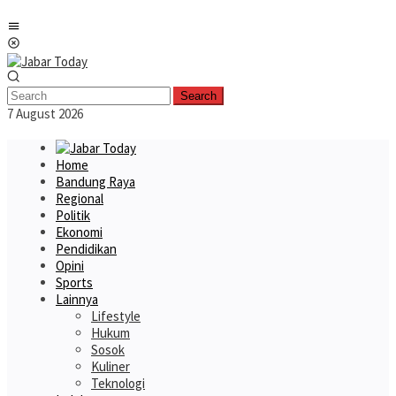
Skip
Mobile
to
Menu
content
Search
7 August 2026
Home
Bandung Raya
Regional
Politik
Ekonomi
Pendidikan
Opini
Sports
Lainnya
Lifestyle
Hukum
Sosok
Kuliner
Teknologi