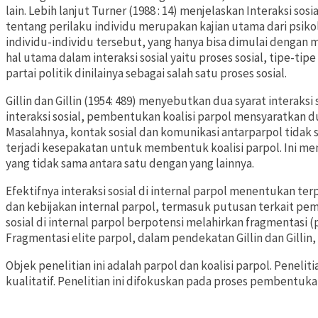
lain. Lebih lanjut Turner (1988 : 14) menjelaskan Interaksi sos
tentang perilaku individu merupakan kajian utama dari psiko
individu-individu tersebut, yang hanya bisa dimulai dengan
hal utama dalam interaksi sosial yaitu proses sosial, tipe-t
partai politik dinilainya sebagai salah satu proses sosial.
Gillin dan Gillin (1954: 489) menyebutkan dua syarat interaksi
interaksi sosial, pembentukan koalisi parpol mensyaratkan du
Masalahnya, kontak sosial dan komunikasi antarparpol tida
terjadi kesepakatan untuk membentuk koalisi parpol. Ini me
yang tidak sama antara satu dengan yang lainnya.
Efektifnya interaksi sosial di internal parpol menentukan 
dan kebijakan internal parpol, termasuk putusan terkait pemb
sosial di internal parpol berpotensi melahirkan fragmentasi 
Fragmentasi elite parpol, dalam pendekatan Gillin dan Gillin,
Objek penelitian ini adalah parpol dan koalisi parpol. Penel
kualitatif. Penelitian ini difokuskan pada proses pembentukan