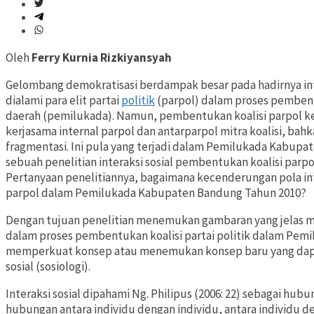
Oleh
Ferry Kurnia Rizkiyansyah
Gelombang demokratisasi berdampak besar pada hadirnya int
dialami para elit partai
politik
(parpol) dalam proses pembent
daerah (pemilukada). Namun, pembentukan koalisi parpol k
kerjasama internal parpol dan antarparpol mitra koalisi, bah
fragmentasi. Ini pula yang terjadi dalam Pemilukada Kabupa
sebuah penelitian interaksi sosial pembentukan koalisi pa
Pertanyaan penelitiannya, bagaimana kecenderungan pola int
parpol dalam Pemilukada Kabupaten Bandung Tahun 2010?
Dengan tujuan penelitian menemukan gambaran yang jelas men
dalam proses pembentukan koalisi partai politik dalam Pem
memperkuat konsep atau menemukan konsep baru yang dap
sosial (sosiologi).
Interaksi sosial dipahami Ng. Philipus (2006: 22) sebagai hu
hubungan antara individu dengan individu, antara individu