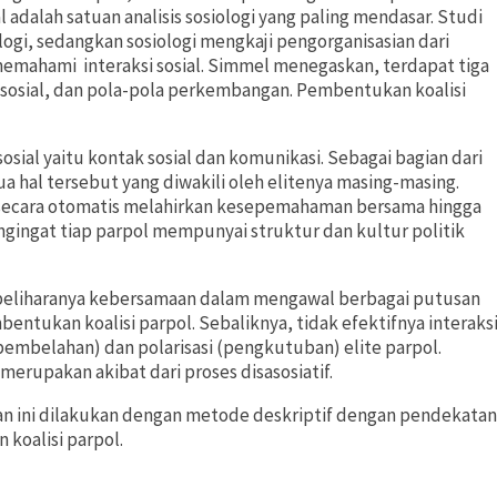
ial adalah satuan analisis sosiologi yang paling mendasar. Studi
logi, sedangkan sosiologi mengkaji pengorganisasian dari
 memahami interaksi sosial. Simmel menegaskan, terdapat tiga
ipe sosial, dan pola-pola perkembangan. Pembentukan koalisi
 sosial yaitu kontak sosial dan komunikasi. Sebagai bagian dari
a hal tersebut yang diwakili oleh elitenya masing-masing.
k secara otomatis melahirkan kesepemahaman bersama hingga
ngingat tiap parpol mempunyai struktur dan kultur politik
terpeliharanya kebersamaan dalam mengawal berbagai putusan
entukan koalisi parpol. Sebaliknya, tidak efektifnya interaks
(pembelahan) dan polarisasi (pengkutuban) elite parpol.
 merupakan akibat dari proses disasosiatif.
itian ini dilakukan dengan metode deskriptif dengan pendekatan
 koalisi parpol.