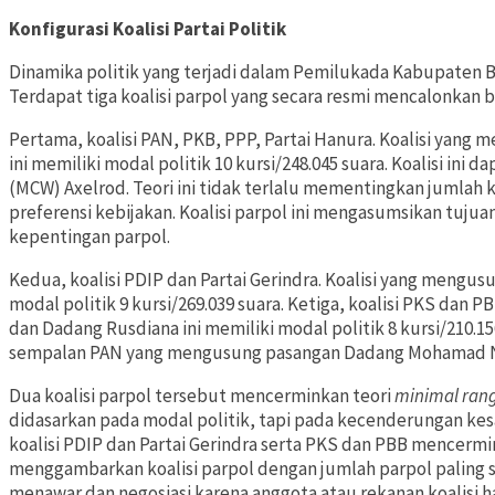
Konfigurasi Koalisi Partai Politik
Dinamika politik yang terjadi dalam Pemilukada Kabupaten B
Terdapat tiga koalisi parpol yang secara resmi mencalonkan b
Pertama, koalisi PAN, PKB, PPP, Partai Hanura. Koalisi yan
ini memiliki modal politik 10 kursi/248.045 suara. Koalisi ini
(MCW) Axelrod. Teori ini tidak terlalu mementingkan jumlah
preferensi kebijakan. Koalisi parpol ini mengasumsikan tujuan
kepentingan parpol.
Kedua, koalisi PDIP dan Partai Gerindra. Koalisi yang mengus
modal politik 9 kursi/269.039 suara. Ketiga, koalisi PKS da
dan Dadang Rusdiana ini memiliki modal politik 8 kursi/210.15
sempalan PAN yang mengusung pasangan Dadang Mohamad N
Dua koalisi parpol tersebut mencerminkan teori
minimal rang
didasarkan pada modal politik, tapi pada kecenderungan kesama
koalisi PDIP dan Partai Gerindra serta PKS dan PBB mencerm
menggambarkan koalisi parpol dengan jumlah parpol paling se
menawar dan negosiasi karena anggota atau rekanan koalisi ha