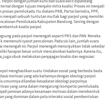
l. Parpol dengan jumlah kursi dan suara kecil dipandang
ernal dengan tujuan menjalin mitra koalisi. Proses ini menjadi
 proses pemilukada. Itu dialami PKB, Partai Gerindra, PPP,
ain menjadi sebuah tuntutan mutlak bagi parpol yang memiliki
m pencalonan Pemilukada Kabupaten Bandung. Seiring dengan
embentuk koalisi parpol.
rlangsung pada parpol menengah seperti PKS dan PAN. Mereka
k memenuhi syarat pencalonan. Pada sisi lain, jumlah suara
as menengah ini. Parpol menengah menunjukkan tidak sekedar
liki harapan besar untuk mencalonkan kadernya. Karena itu,
, juga sibuk melakukan penjajagan koalisi dan negosiasi
 parpol menghasilkan suatu tindakan sosial yang berbeda-beda
asai motivasi yang ada kaitannya dengan ideologi parpol.
a umumnya dilandasi kesadaran ideologi parpolnya.
motivasi yang sama dalam mengarungi kompetisi pemilukada.
menjadi jaminan adanya kesamaan motivasi dalam membentuk
ranan yang dominan dalam pola interaksi sosial pembentukan