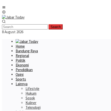
Skip
Mobile
to
Menu
content
Search
8 August 2026
Home
Bandung Raya
Regional
Politik
Ekonomi
Pendidikan
Opini
Sports
Lainnya
Lifestyle
Hukum
Sosok
Kuliner
Teknologi