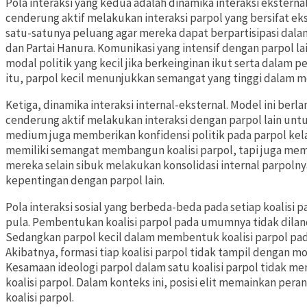
Pola interaksi yang kedua adalah dinamika interaksi eksterna
cenderung aktif melakukan interaksi parpol yang bersifat ekst
satu-satunya peluang agar mereka dapat berpartisipasi dalam
dan Partai Hanura. Komunikasi yang intensif dengan parpol l
modal politik yang kecil jika berkeinginan ikut serta dala
itu, parpol kecil menunjukkan semangat yang tinggi dalam m
Ketiga, dinamika interaksi internal-eksternal. Model ini be
cenderung aktif melakukan interaksi dengan parpol lain untu
medium juga memberikan konfidensi politik pada parpol kel
memiliki semangat membangun koalisi parpol, tapi juga memi
mereka selain sibuk melakukan konsolidasi internal parpolnya
kepentingan dengan parpol lain.
Pola interaksi sosial yang berbeda-beda pada setiap koalisi
pula. Pembentukan koalisi parpol pada umumnya tidak diland
Sedangkan parpol kecil dalam membentuk koalisi parpol pad
Akibatnya, formasi tiap koalisi parpol tidak tampil dengan 
Kesamaan ideologi parpol dalam satu koalisi parpol tidak 
koalisi parpol. Dalam konteks ini, posisi elit memainkan pe
koalisi parpol.