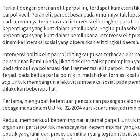
Terkait dengan peranan elit parpol ini, terdapat karakteristi
parpol kecil. Peran elit parpol besar pada umumnya tak lepas d
pada umumnya terbebas dari intervensi elit tingkat pusat. It
kepentingan yang kuat dalam pemilukada. Begitu pula sebalik
kepentingan yang kuat dalam pemilukada. Intervensi elit pu
dinamika interaksi sosial yang diperankan elit tingkat daerah.
Intervensi politik elit parpol di tingkat pusat terhadap elit
pencalonan Pemilukada, jika tidak disertai kepemimpinan y
pada timbulnya polarisasi dan fragmentasi elit parpol. Itu di
terjadi pada kedua partai politik ini melahirkan formasi ko
zag
.Untuk membangun efektivitas interaksi sosial pada pemb
dilakukan beberapa hal.
Pertama, mengubah ketentuan pencalonan pasangan calon ol
sebagaimana dalam UU No. 32/2004 kursi/suara menjadi minima
Kedua, memperkuat kepemimpinan internal parpol. Untuk me
organisasi partai politik meniscayakan kepemimpinan yang 
politik yang lahir dari proses pemilihan yang legitimit baik