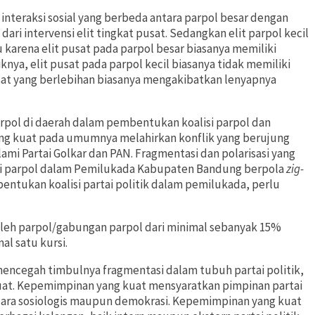
k interaksi sosial yang berbeda antara parpol besar dengan
ari intervensi elit tingkat pusat. Sedangkan elit parpol kecil
u karena elit pusat pada parpol besar biasanya memiliki
nya, elit pusat pada parpol kecil biasanya tidak memiliki
sat yang berlebihan biasanya mengakibatkan lenyapnya
 parpol di daerah dalam pembentukan koalisi parpol dan
ang kuat pada umumnya melahirkan konflik yang berujung
alami Partai Golkar dan PAN. Fragmentasi dan polarisasi yang
alisi parpol dalam Pemilukada Kabupaten Bandung berpola
zig-
entukan koalisi partai politik dalam pemilukada, perlu
eh parpol/gabungan parpol dari minimal sebanyak 15%
l satu kursi.
ncegah timbulnya fragmentasi dalam tubuh partai politik,
kuat. Kepemimpinan yang kuat mensyaratkan pimpinan partai
 secara sosiologis maupun demokrasi. Kepemimpinan yang kuat