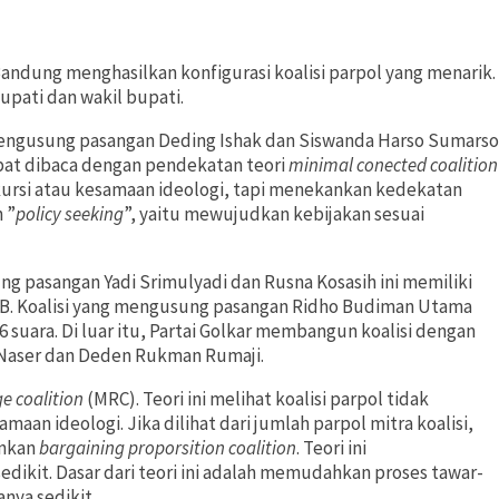
andung menghasilkan konfigurasi koalisi parpol yang menarik.
upati dan wakil bupati.
g mengusung pasangan Deding Ishak dan Siswanda Harso Sumarso
 dapat dibaca dengan pendekatan teori
minimal conected coalition
 kursi atau kesamaan ideologi, tapi menekankan kedekatan
 ”
policy seeking
”, yaitu mewujudkan kebijakan sesuai
ung pasangan Yadi Srimulyadi dan Rusna Kosasih ini memiliki
n PBB. Koalisi yang mengusung pasangan Ridho Budiman Utama
6 suara. Di luar itu, Partai Golkar membangun koalisi dengan
aser dan Deden Rukman Rumaji.
e coalition
(MRC). Teori ini melihat koalisi parpol tidak
an ideologi. Jika dilihat dari jumlah parpol mitra koalisi,
inkan
bargaining proporsition coalition
. Teori ini
dikit. Dasar dari teori ini adalah memudahkan proses tawar-
nya sedikit.