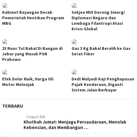
Kabinet Bayangan Desak
Sekjen MUI Dorong Sinergi
Pemerintah Hentikan Program
Diplomasi Negara dan
MBG
Lembaga Filantropi Atasi
Krisis Global
23 Ruas Tol Bakal Di Bangun di
Gas 3 Kg Bakal Beralih ke Gas
Jabar yang Masuk PSN
Serat Fiber
Prabowo
Efek Dolar Naik, Harga Oli
Dedi Mulyadi Kaji Penghapusan
Motor Melonjak
Pajak Kendaraan, Diganti
Sistem Jalan Berbayar
TERBARU
6 August 2026
Khutbah Jumat: Menjaga Persaudaraan, Menolak
Kebencian, dan Membangun …