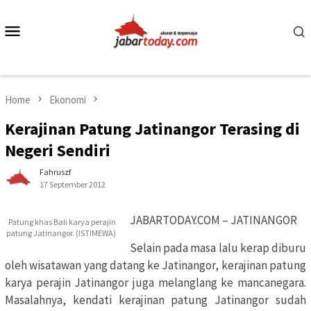
Skip
to
Mobile
content
Menu
Home
Ekonomi
Kerajinan Patung Jatinangor Terasing di
Negeri Sendiri
Fahruszf
17 September 2012
JABARTODAY.COM – JATINANGOR
Patung khas Bali karya perajin
patung Jatinangor. (ISTIMEWA)
Selain pada masa lalu kerap diburu
oleh wisatawan yang datang ke Jatinangor, kerajinan patung
karya perajin Jatinangor juga melanglang ke mancanegara.
Masalahnya, kendati kerajinan patung Jatinangor sudah