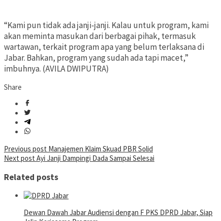
“Kami pun tidak ada janji-janji. Kalau untuk program, kami
akan meminta masukan dari berbagai pihak, termasuk
wartawan, terkait program apa yang belum terlaksana di
Jabar. Bahkan, program yang sudah ada tapi macet,”
imbuhnya. (AVILA DWIPUTRA)
Share
Post
Previous post
Manajemen Klaim Skuad PBR Solid
Next post
Ayi Janji Dampingi Dada Sampai Selesai
navigation
Related posts
Dewan Dawah Jabar Audiensi dengan F PKS DPRD Jabar, Siap