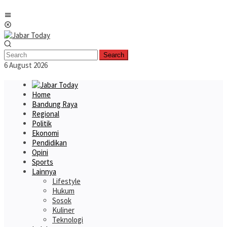
Skip
Mobile
to
Menu
content
Search
6 August 2026
Home
Bandung Raya
Regional
Politik
Ekonomi
Pendidikan
Opini
Sports
Lainnya
Lifestyle
Hukum
Sosok
Kuliner
Teknologi