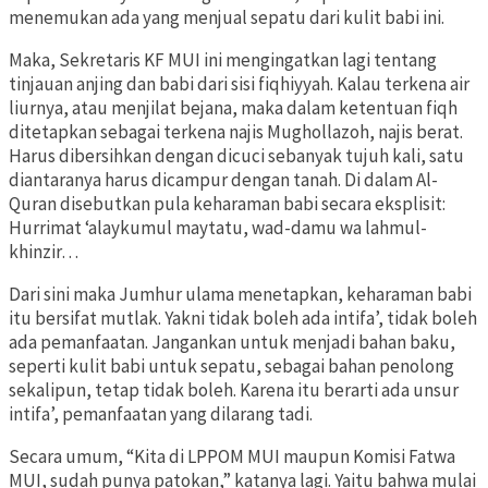
menemukan ada yang menjual sepatu dari kulit babi ini.
Maka, Sekretaris KF MUI ini mengingatkan lagi tentang
tinjauan anjing dan babi dari sisi fiqhiyyah. Kalau terkena air
liurnya, atau menjilat bejana, maka dalam ketentuan fiqh
ditetapkan sebagai terkena najis Mughollazoh, najis berat.
Harus dibersihkan dengan dicuci sebanyak tujuh kali, satu
diantaranya harus dicampur dengan tanah. Di dalam Al-
Quran disebutkan pula keharaman babi secara eksplisit:
Hurrimat ‘alaykumul maytatu, wad-damu wa lahmul-
khinzir…
Dari sini maka Jumhur ulama menetapkan, keharaman babi
itu bersifat mutlak. Yakni tidak boleh ada intifa’, tidak boleh
ada pemanfaatan. Jangankan untuk menjadi bahan baku,
seperti kulit babi untuk sepatu, sebagai bahan penolong
sekalipun, tetap tidak boleh. Karena itu berarti ada unsur
intifa’, pemanfaatan yang dilarang tadi.
Secara umum, “Kita di LPPOM MUI maupun Komisi Fatwa
MUI, sudah punya patokan,” katanya lagi. Yaitu bahwa mulai