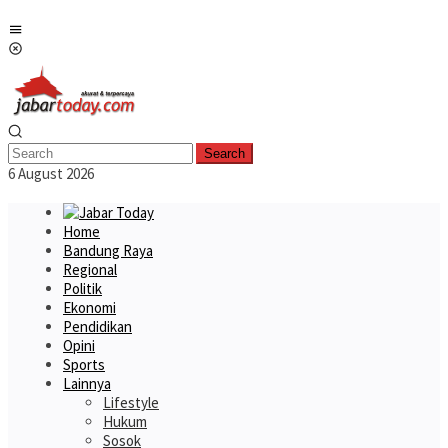
Skip
Mobile
to
Menu
content
Search
6 August 2026
Home
Bandung Raya
Regional
Politik
Ekonomi
Pendidikan
Opini
Sports
Lainnya
Lifestyle
Hukum
Sosok