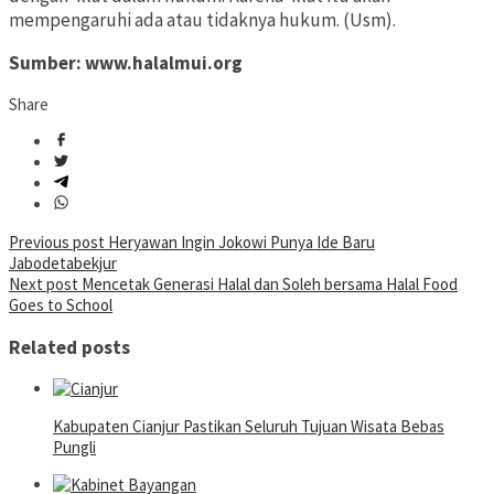
mempengaruhi ada atau tidaknya hukum. (Usm).
Sumber: www.halalmui.org
Share
Post
Previous post
Heryawan Ingin Jokowi Punya Ide Baru
Jabodetabekjur
navigation
Next post
Mencetak Generasi Halal dan Soleh bersama Halal Food
Goes to School
Related posts
Kabupaten Cianjur Pastikan Seluruh Tujuan Wisata Bebas
Pungli