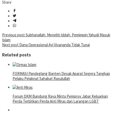
Share
Post
Previous post
Subhanallah, Meneliti Iddah, Pemimpin Yahudi Masuk
Islam
navigation
Next post
Dana Operasional Ayi Vivananda Tidak Tunai
Related posts
FORMASI Pandeglang Banten Desak Aparat Segera Tangkap
Pelaku Pelaknat Sahabat Rasulullah
Forum DKM Bandung Raya Minta Pemprov Jabar Keluarkan
Perda Terbitkan Perda Anti Miras dan Larangan LGBT