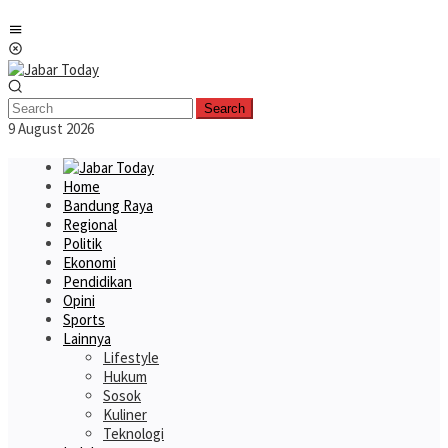
Skip
Mobile
to
Menu
content
Search
9 August 2026
Home
Bandung Raya
Regional
Politik
Ekonomi
Pendidikan
Opini
Sports
Lainnya
Lifestyle
Hukum
Sosok
Kuliner
Teknologi