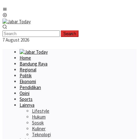
Skip
Mobile
to
Menu
content
Search
7 August 2026
Home
Bandung Raya
Regional
Politik
Ekonomi
Pendidikan
Opini
Sports
Lainnya
Lifestyle
Hukum
Sosok
Kuliner
Teknologi