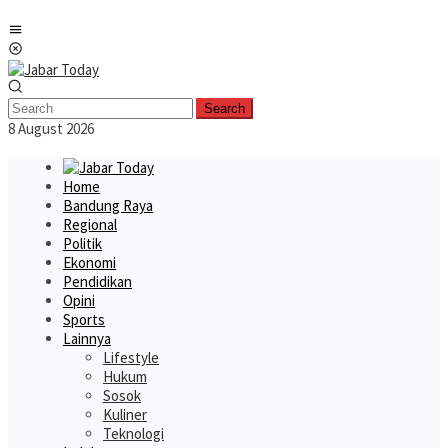
Skip
Mobile
to
Menu
content
Search
8 August 2026
Home
Bandung Raya
Regional
Politik
Ekonomi
Pendidikan
Opini
Sports
Lainnya
Lifestyle
Hukum
Sosok
Kuliner
Teknologi