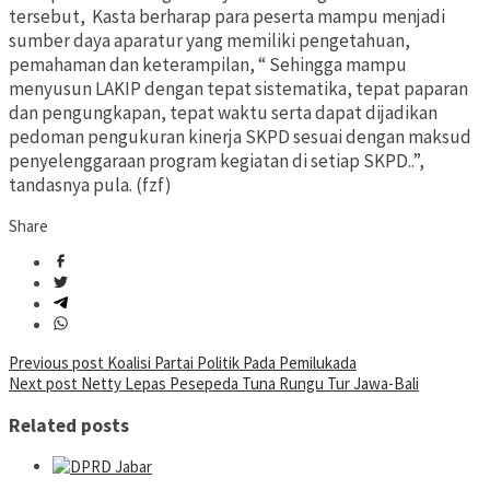
tersebut, Kasta berharap para peserta mampu menjadi
sumber daya aparatur yang memiliki pengetahuan,
pemahaman dan keterampilan, “ Sehingga mampu
menyusun LAKIP dengan tepat sistematika, tepat paparan
dan pengungkapan, tepat waktu serta dapat dijadikan
pedoman pengukuran kinerja SKPD sesuai dengan maksud
penyelenggaraan program kegiatan di setiap SKPD..”,
tandasnya pula. (fzf)
Share
Post
Previous post
Koalisi Partai Politik Pada Pemilukada
Next post
Netty Lepas Pesepeda Tuna Rungu Tur Jawa-Bali
navigation
Related posts