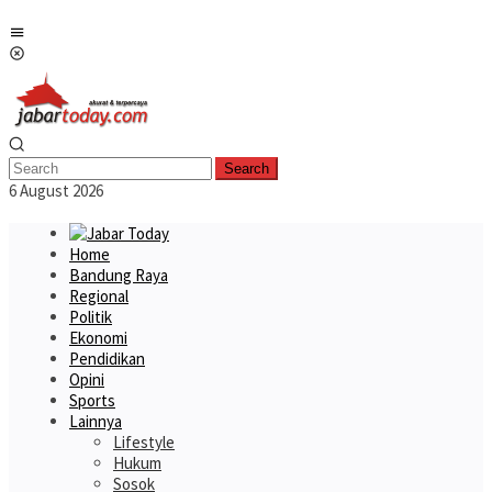
Skip
Mobile
to
Menu
content
Search
6 August 2026
Home
Bandung Raya
Regional
Politik
Ekonomi
Pendidikan
Opini
Sports
Lainnya
Lifestyle
Hukum
Sosok