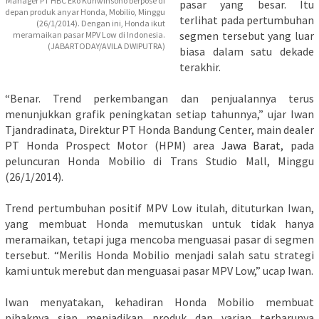
Manager PT HBC Eko Kunwinsono berpose di
pasar yang besar. Itu
depan produk anyar Honda, Mobilio, Minggu
terlihat pada pertumbuhan
(26/1/2014). Dengan ini, Honda ikut
segmen tersebut yang luar
meramaikan pasar MPV Low di Indonesia.
(JABARTODAY/AVILA DWIPUTRA)
biasa dalam satu dekade
terakhir.
“Benar. Trend perkembangan dan penjualannya terus
menunjukkan grafik peningkatan setiap tahunnya,” ujar Iwan
Tjandradinata, Direktur PT Honda Bandung Center, main dealer
PT Honda Prospect Motor (HPM) area
Jawa Barat
, pada
peluncuran Honda Mobilio di Trans Studio Mall, Minggu
(26/1/2014).
Trend pertumbuhan positif MPV Low itulah, dituturkan Iwan,
yang membuat Honda memutuskan untuk tidak hanya
meramaikan, tetapi juga mencoba menguasai pasar di segmen
tersebut. “Merilis Honda Mobilio menjadi salah satu strategi
kami untuk merebut dan menguasai pasar MPV Low,” ucap Iwan.
Iwan menyatakan, kehadiran Honda Mobilio membuat
pihaknya siap menjadikan produk dan varian terbarunya