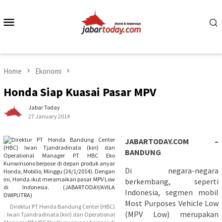
Skip
to
Mobile
content
Menu
Home
Ekonomi
Honda Siap Kuasai Pasar MPV
Jabar Today
27 January 2014
JABARTODAY.COM –
BANDUNG
Di negara-negara
berkembang, seperti
Indonesia, segmen mobil
Most Purposes Vehicle Low
Direktur PT Honda Bandung Center (HBC)
(MPV Low) merupakan
Iwan Tjandradinata (kiri) dan Operational