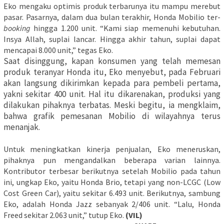
Eko mengaku optimis produk terbarunya itu mampu merebut
pasar. Pasarnya, dalam dua bulan terakhir, Honda Mobilio ter-
booking
hingga 1.200 unit. “Kami siap memenuhi kebutuhan.
Insya Allah, suplai lancar. Hingga akhir tahun, suplai dapat
mencapai 8.000 unit,” tegas Eko.
Saat disinggung, kapan konsumen yang telah memesan
produk teranyar Honda itu, Eko menyebut, pada Februari
akan langsung dikirimkan kepada para pembeli pertama,
yakni sekitar 400 unit. Hal itu dikarenakan, produksi yang
dilakukan pihaknya terbatas. Meski begitu, ia mengklaim,
bahwa grafik pemesanan Mobilio di wilayahnya terus
menanjak.
Untuk meningkatkan kinerja penjualan, Eko meneruskan,
pihaknya pun mengandalkan beberapa varian lainnya.
Kontributor terbesar berikutnya setelah Mobilio pada tahun
ini, ungkap Eko, yaitu Honda Brio, tetapi yang non-LCGC (Low
Cost Green Car), yaitu sekitar 6.493 unit. Berikutnya, sambung
Eko, adalah Honda Jazz sebanyak 2/406 unit. “Lalu, Honda
Freed sekitar 2.063 unit,” tutup Eko.
(VIL)