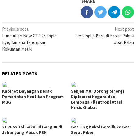
SHARE
Post
Previous post
Next post
Luncurkan New GT 125 Eagle
Tersangka Baru di Kasus Pabrik
navigation
Eye, Yamaha Tancapkan
Obat Palsu
Kekuatan Matik
RELATED POSTS
Kabinet Bayangan Desak
Sekjen MUI Dorong Sinergi
Pemerintah Hentikan Program
Diplomasi Negara dan
MBG
Lembaga Filantropi Atasi
Krisis Global
23 Ruas Tol Bakal Di Bangun di
Gas 3 Kg Bakal Beralih ke Gas
Jabar yang Masuk PSN
Serat Fiber