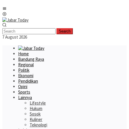
Skip
Mobile
to
Menu
content
Search
7 August 2026
Home
Bandung Raya
Regional
Politik
Ekonomi
Pendidikan
Opini
Sports
Lainnya
Lifestyle
Hukum
Sosok
Kuliner
Teknologi