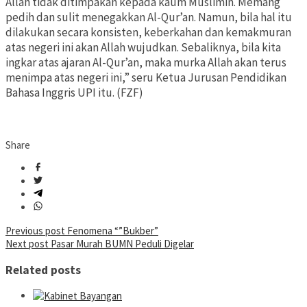
Allah tidak ditimpakan kepada kaum Muslimin. Memang
pedih dan sulit menegakkan Al-Qur’an. Namun, bila hal itu
dilakukan secara konsisten, keberkahan dan kemakmuran
atas negeri ini akan Allah wujudkan. Sebaliknya, bila kita
ingkar atas ajaran Al-Qur’an, maka murka Allah akan terus
menimpa atas negeri ini,” seru Ketua Jurusan Pendidikan
Bahasa Inggris UPI itu. (FZF)
Share
Post
Previous post
Fenomena “”Bukber”
Next post
Pasar Murah BUMN Peduli Digelar
navigation
Related posts