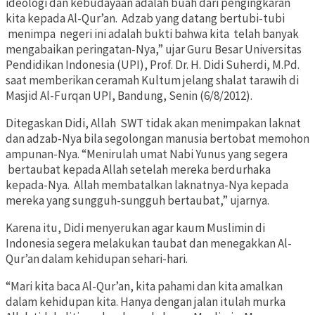
ideologi dan kebudayaan adalah buah dari pengingkaran
kita kepada Al-Qur’an. Adzab yang datang bertubi-tubi
menimpa negeri ini adalah bukti bahwa kita telah banyak
mengabaikan peringatan-Nya,” ujar Guru Besar Universitas
Pendidikan Indonesia (UPI), Prof. Dr. H. Didi Suherdi, M.Pd.
saat memberikan ceramah Kultum jelang shalat tarawih di
Masjid Al-Furqan UPI, Bandung, Senin (6/8/2012).
Ditegaskan Didi, Allah SWT tidak akan menimpakan laknat
dan adzab-Nya bila segolongan manusia bertobat memohon
ampunan-Nya. “Menirulah umat Nabi Yunus yang segera
bertaubat kepada Allah setelah mereka berdurhaka
kepada-Nya. Allah membatalkan laknatnya-Nya kepada
mereka yang sungguh-sungguh bertaubat,” ujarnya.
Karena itu, Didi menyerukan agar kaum Muslimin di
Indonesia segera melakukan taubat dan menegakkan Al-
Qur’an dalam kehidupan sehari-hari.
“Mari kita baca Al-Qur’an, kita pahami dan kita amalkan
dalam kehidupan kita. Hanya dengan jalan itulah murka