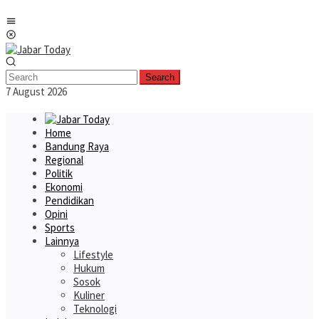
Skip
Mobile
to
Menu
content
Search
7 August 2026
Home
Bandung Raya
Regional
Politik
Ekonomi
Pendidikan
Opini
Sports
Lainnya
Lifestyle
Hukum
Sosok
Kuliner
Teknologi