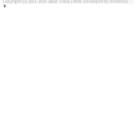
Copyright (c) 2011-2020 Jabar Today | Web Developed by Romeltea