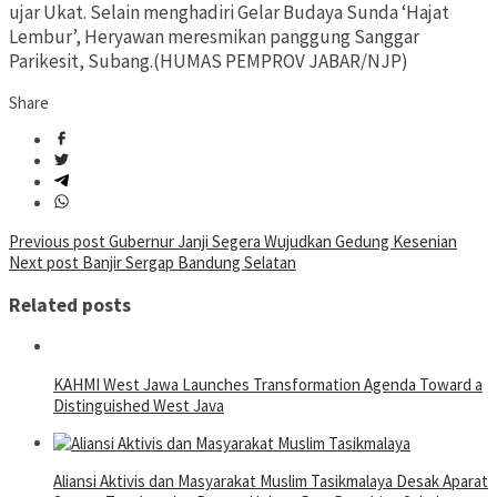
ujar Ukat. Selain menghadiri Gelar Budaya Sunda ‘Hajat
Lembur’, Heryawan meresmikan panggung Sanggar
Parikesit, Subang.(HUMAS PEMPROV JABAR/NJP)
Share
Post
Previous post
Gubernur Janji Segera Wujudkan Gedung Kesenian
Next post
Banjir Sergap Bandung Selatan
navigation
Related posts
KAHMI West Jawa Launches Transformation Agenda Toward a
Distinguished West Java
Aliansi Aktivis dan Masyarakat Muslim Tasikmalaya Desak Aparat