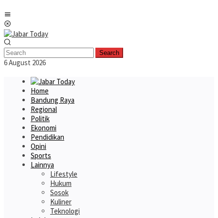
Skip
Mobile
to
Menu
content
Search
6 August 2026
Home
Bandung Raya
Regional
Politik
Ekonomi
Pendidikan
Opini
Sports
Lainnya
Lifestyle
Hukum
Sosok
Kuliner
Teknologi