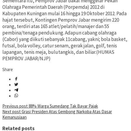
Sementara itu, Pemprov Jabar bakal menggelar Pekan
Olahraga Pemerintah Daerah (Porpemda) 2012 di
Kabupaten Kuningan mulai 16 hingga 19 Oktober 2012. Pada
hajat tersebut, Kontingen Pemprov Jabar mengirim 220
orang, terdiri atas 165 atlet/pelatih/manajer dan 55
pembina/tenaga pendukung. Adapun cabang olahraga
(Cabor) yang diikuti sebanyak 11cabang, yakni; bola basket,
futsal, bola volley, catur senam, gerak jalan, golf, tenis
lapangan, tenis meja, bulutangkis, dan biliar.(HUMAS
PEMPROV JABAR/NJP)
Share
Post
Previous post
88% Warga Sumedang Tak Bayar Pajak
Next post
Grasi Presiden Atas Gembong Narkoba Atas Dasar
navigation
Kemanusiaan
Related posts