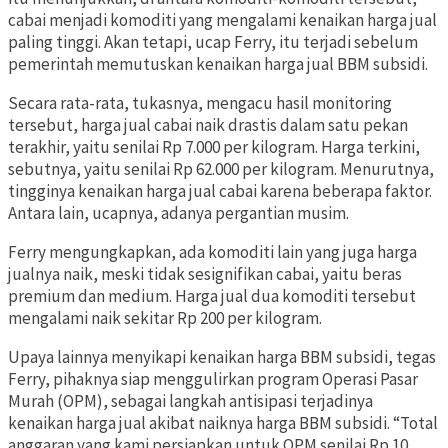
cabai menjadi komoditi yang mengalami kenaikan harga jual
paling tinggi. Akan tetapi, ucap Ferry, itu terjadi sebelum
pemerintah memutuskan kenaikan harga jual BBM subsidi.
Secara rata-rata, tukasnya, mengacu hasil monitoring
tersebut, harga jual cabai naik drastis dalam satu pekan
terakhir, yaitu senilai Rp 7.000 per kilogram. Harga terkini,
sebutnya, yaitu senilai Rp 62.000 per kilogram. Menurutnya,
tingginya kenaikan harga jual cabai karena beberapa faktor.
Antara lain, ucapnya, adanya pergantian musim.
Ferry mengungkapkan, ada komoditi lain yang juga harga
jualnya naik, meski tidak sesignifikan cabai, yaitu beras
premium dan medium. Harga jual dua komoditi tersebut
mengalami naik sekitar Rp 200 per kilogram.
Upaya lainnya menyikapi kenaikan harga BBM subsidi, tegas
Ferry, pihaknya siap menggulirkan program Operasi Pasar
Murah (OPM), sebagai langkah antisipasi terjadinya
kenaikan harga jual akibat naiknya harga BBM subsidi. “Total
anggaran yang kami persiapkan untuk OPM senilai Rp 10