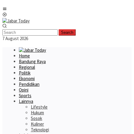
Skip
Mobile
to
Menu
content
Search
7 August 2026
Home
Bandung Raya
Regional
Politik
Ekonomi
Pendidikan
Opini
Sports
Lainnya
Lifestyle
Hukum
Sosok
Kuliner
Teknologi