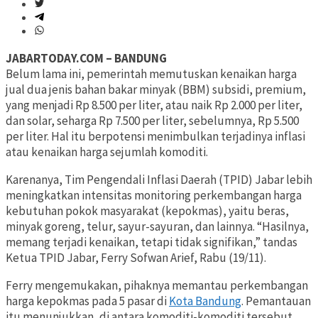
JABARTODAY.COM – BANDUNG
Belum lama ini, pemerintah memutuskan kenaikan harga
jual dua jenis bahan bakar minyak (BBM) subsidi, premium,
yang menjadi Rp 8.500 per liter, atau naik Rp 2.000 per liter,
dan solar, seharga Rp 7.500 per liter, sebelumnya, Rp 5.500
per liter. Hal itu berpotensi menimbulkan terjadinya inflasi
atau kenaikan harga sejumlah komoditi.
Karenanya, Tim Pengendali Inflasi Daerah (TPID) Jabar lebih
meningkatkan intensitas monitoring perkembangan harga
kebutuhan pokok masyarakat (kepokmas), yaitu beras,
minyak goreng, telur, sayur-sayuran, dan lainnya. “Hasilnya,
memang terjadi kenaikan, tetapi tidak signifikan,” tandas
Ketua TPID Jabar, Ferry Sofwan Arief, Rabu (19/11).
Ferry mengemukakan, pihaknya memantau perkembangan
harga kepokmas pada 5 pasar di
Kota Bandung
. Pemantauan
itu menunjukkan, di antara komoditi-komoditi tersebut,