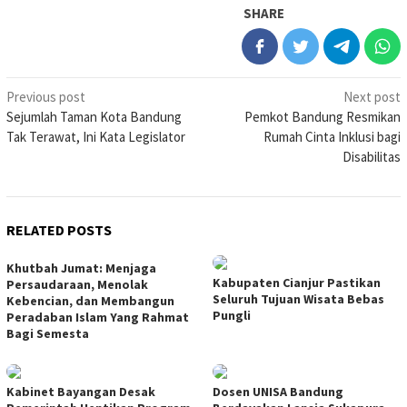
SHARE
Post
Previous post
Next post
Sejumlah Taman Kota Bandung
Pemkot Bandung Resmikan
navigation
Tak Terawat, Ini Kata Legislator
Rumah Cinta Inklusi bagi
Disabilitas
RELATED POSTS
Khutbah Jumat: Menjaga
Kabupaten Cianjur Pastikan
Persaudaraan, Menolak
Seluruh Tujuan Wisata Bebas
Kebencian, dan Membangun
Pungli
Peradaban Islam Yang Rahmat
Bagi Semesta
Kabinet Bayangan Desak
Dosen UNISA Bandung