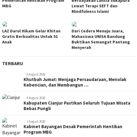
Pemerintah Hentikan Program
Berdayakan Lansia Sukapura
MBG
Lewat Terapi SEFT dan
Mindfulness Islami
LAZ Darul Hikam Gelar Khitan
Dari Cedera Menuju Juara,
Gratis Berkualitas Untuk 51
Mahasiswa UNISA Bandung
Anak
Buktikan Semangat Pantang
Menyerah
TERBARU
6 August 2026
Khutbah Jumat: Menjaga Persaudaraan, Menolak
Kebencian, dan Membangun …
4 August 2026
Kabupaten Cianjur Pastikan Seluruh Tujuan Wisata
Bebas Pungli
1 August 2026
Kabinet Bayangan Desak Pemerintah Hentikan
Program MBG