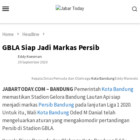
Skip
Mobile
to
Menu
content
Home
Headline
GBLA Siap Jadi Markas Persib
Eddy Koesman
29 September 2020
Kepala Dinas Pemuda dan Olahraga
Kota Bandung
Eddy Marwoto
JABARTODAY.COM – BANDUNG
Pemerintah
Kota Bandung
memastikan Stadion Gelora Bandung Lautan Api siap
menjadi markas
Persib Bandung
pada lanjutan Liga 1 2020.
Untuk itu, Wali
Kota Bandung
Oded M Danial telah
mengeluarkan aturan yang mengakomodir pertandingan
Persib di Stadion GBLA.