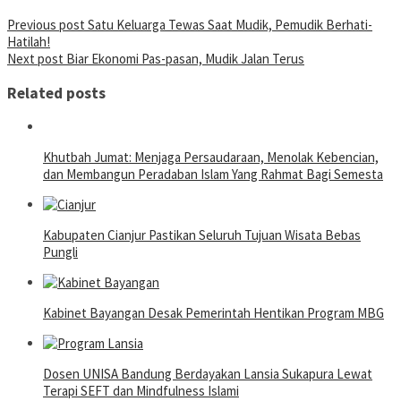
Post
Previous post
Satu Keluarga Tewas Saat Mudik, Pemudik Berhati-
Hatilah!
navigation
Next post
Biar Ekonomi Pas-pasan, Mudik Jalan Terus
Related posts
Khutbah Jumat: Menjaga Persaudaraan, Menolak Kebencian,
dan Membangun Peradaban Islam Yang Rahmat Bagi Semesta
Kabupaten Cianjur Pastikan Seluruh Tujuan Wisata Bebas
Pungli
Kabinet Bayangan Desak Pemerintah Hentikan Program MBG
Dosen UNISA Bandung Berdayakan Lansia Sukapura Lewat
Terapi SEFT dan Mindfulness Islami