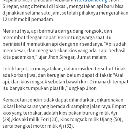
Siregar, yang ditemui di lokasi, mengatakan api baru bisa
dijinakkan selama satu jam, setelah pihaknya mengerahkan
12 unit mobil pemadam.
Menurutnya, api bermula dari gudang rongsok, dan
merembet dengan cepat. Beruntung warga saat itu
berinisiatif mematikan api dengan air seadanya. “Api sudah
membesar, dan menghabiskan kios yang ada. Tapi berhasil
kita padamkan,” ujar Jhon Siregar, Jumat malam.
Lebih lanjut, ia mengatakan, dalam insiden tersebut tidak
ada korban jiwa, dan kerugian belum dapat ditaksir. “Asal
api, dari kios rongsok sebelah bawah kiri. Di mana di tempat
itu banyak tumpukan plastik,” ungkap Jhon.
Kemacetan sendiri tidak dapat dihindarkan, dikarenakan
lokasi kebakaran yang berada di samping jalan raya. Empat
kios yang terbakar, adalah kios pakan burung milik Ayi
(39),kios aki milik Feri (23), Kios rongsok milik Ujang (50),
serta bengkel motor milik Aji (32).