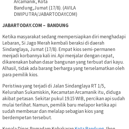
Arcamanik, Kota
Bandung,Jumat (17/8). (AVILA
DWIPUTRA/JABARTODAY.COM)
JABARTODAY.COM – BANDUNG
Ketika masyarakat sedang mempersiapkan diri menghadapi
Lebaran, Si Jago Merah kembali beraksi di daerah
Sindanglaya, Jumat (17/8). Empat kios semi-permanen
menjadi korbannya kali ini. Api menjalar dengan cepat,
dikarenakan bahan dasar bangunan yang terbuat dari kayu.
Alhasil, tidak ada barang berharga yang terselamatkan oleh
para pemilik kios.
Peristiwa yang terjadi di Jalan Sindanglaya RT 1/5,
Kelurahan Sukamiskin, Kecamatan Arcamanik itu, diduga
akibat petasan. Sekitar pukul 19.15 WIB, percikan api sudah
mulai terlihat. Namun, pemilik baru melapor ketika api
sudah membesar dan melalap sebagian kios yang
berdempetan tersebut.
Kepala Dinas Pemadam Kebakaran
Kota Bandung
Jhon