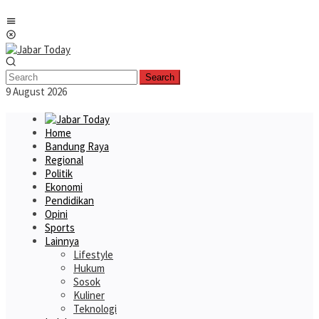
Skip
Mobile
to
Menu
content
Search
9 August 2026
Home
Bandung Raya
Regional
Politik
Ekonomi
Pendidikan
Opini
Sports
Lainnya
Lifestyle
Hukum
Sosok
Kuliner
Teknologi