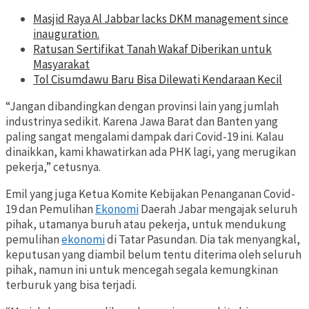
Masjid Raya Al Jabbar lacks DKM management since
inauguration.
Ratusan Sertifikat Tanah Wakaf Diberikan untuk
Masyarakat
Tol Cisumdawu Baru Bisa Dilewati Kendaraan Kecil
“Jangan dibandingkan dengan provinsi lain yang jumlah
industrinya sedikit. Karena Jawa Barat dan Banten yang
paling sangat mengalami dampak dari Covid-19 ini. Kalau
dinaikkan, kami khawatirkan ada PHK lagi, yang merugikan
pekerja,” cetusnya.
Emil yang juga Ketua Komite Kebijakan Penanganan Covid-
19 dan Pemulihan
Ekonomi
Daerah Jabar mengajak seluruh
pihak, utamanya buruh atau pekerja, untuk mendukung
pemulihan
ekonomi
di Tatar Pasundan. Dia tak menyangkal,
keputusan yang diambil belum tentu diterima oleh seluruh
pihak, namun ini untuk mencegah segala kemungkinan
terburuk yang bisa terjadi.