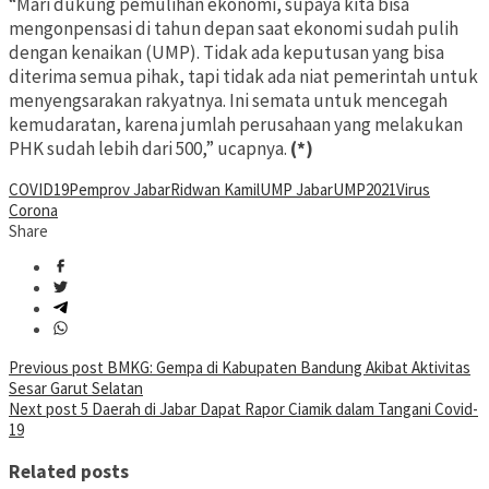
“Mari dukung pemulihan ekonomi, supaya kita bisa
mengonpensasi di tahun depan saat ekonomi sudah pulih
dengan kenaikan (UMP). Tidak ada keputusan yang bisa
diterima semua pihak, tapi tidak ada niat pemerintah untuk
menyengsarakan rakyatnya. Ini semata untuk mencegah
kemudaratan, karena jumlah perusahaan yang melakukan
PHK sudah lebih dari 500,” ucapnya.
(*)
COVID19
Pemprov Jabar
Ridwan Kamil
UMP Jabar
UMP2021
Virus
Corona
Share
Post
Previous post
BMKG: Gempa di Kabupaten Bandung Akibat Aktivitas
Sesar Garut Selatan
navigation
Next post
5 Daerah di Jabar Dapat Rapor Ciamik dalam Tangani Covid-
19
Related posts