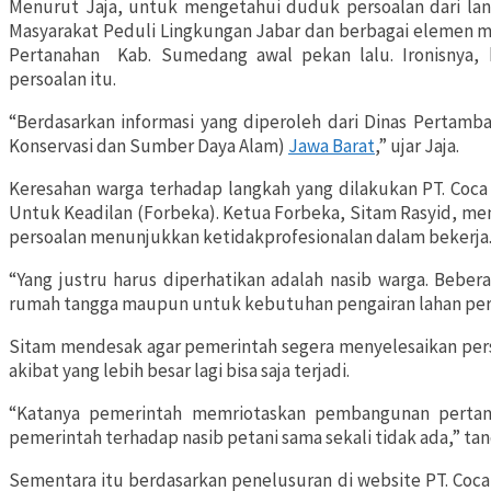
Menurut Jaja, untuk mengetahui duduk persoalan dari lan
Masyarakat Peduli Lingkungan Jabar dan berbagai elemen m
Pertanahan Kab. Sumedang awal pekan lalu. Ironisnya,
persoalan itu.
“Berdasarkan informasi yang diperoleh dari Dinas Pertamb
Konservasi dan Sumber Daya Alam)
Jawa Barat
,” ujar Jaja.
Keresahan warga terhadap langkah yang dilakukan PT. Coca
Untuk Keadilan (Forbeka). Ketua Forbeka, Sitam Rasyid, m
persoalan menunjukkan ketidakprofesionalan dalam bekerja
“Yang justru harus diperhatikan adalah nasib warga. Beber
rumah tangga maupun untuk kebutuhan pengairan lahan perta
Sitam mendesak agar pemerintah segera menyelesaikan persoal
akibat yang lebih besar lagi bisa saja terjadi.
“Katanya pemerintah memriotaskan pembangunan pertani
pemerintah terhadap nasib petani sama sekali tidak ada,” tan
Sementara itu berdasarkan penelusuran di website PT. Coca C