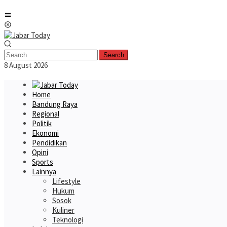
Skip
Mobile
to
Menu
content
Search
8 August 2026
Home
Bandung Raya
Regional
Politik
Ekonomi
Pendidikan
Opini
Sports
Lainnya
Lifestyle
Hukum
Sosok
Kuliner
Teknologi