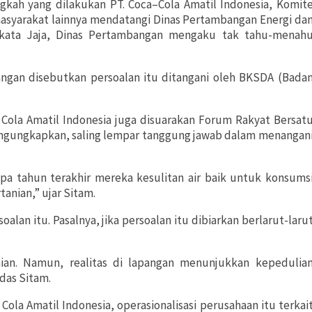
gkah yang dilakukan PT. Coca–Cola Amatil Indonesia, Komit
asyarakat lainnya mendatangi Dinas
Pertambangan
Energi da
 kata Jaja, Dinas Pertambangan mengaku tak tahu-menah
angan disebutkan persoalan itu ditangani oleh BKSDA (Bada
 Cola Amatil Indonesia juga disuarakan Forum Rakyat Bersat
engungkapkan, saling lempar tanggung jawab dalam menangan
.
apa tahun terakhir mereka kesulitan air baik untuk konsums
nian,” ujar Sitam.
an itu. Pasalnya, jika persoalan itu dibiarkan berlarut-laru
an. Namun, realitas di lapangan menunjukkan kepedulia
das Sitam.
ola Amatil Indonesia, operasionalisasi perusahaan itu terkai