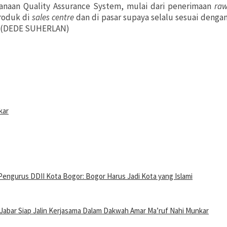
anaan Quality Assurance System, mulai dari penerimaan
ra
roduk di
sales centre
dan di pasar supaya selalu sesuai denga
). (DEDE SUHERLAN)
kar
Pengurus DDII Kota Bogor: Bogor Harus Jadi Kota yang Islami
Jabar Siap Jalin Kerjasama Dalam Dakwah Amar Ma’ruf Nahi Munkar