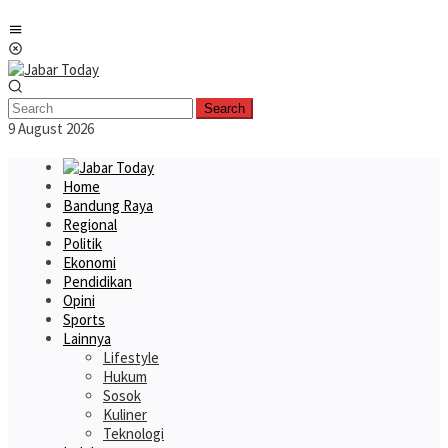
Skip
Mobile
to
Menu
content
Search
9 August 2026
Home
Bandung Raya
Regional
Politik
Ekonomi
Pendidikan
Opini
Sports
Lainnya
Lifestyle
Hukum
Sosok
Kuliner
Teknologi