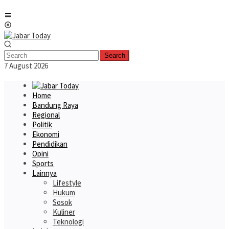
Skip
Mobile
to
Menu
content
Search
7 August 2026
Home
Bandung Raya
Regional
Politik
Ekonomi
Pendidikan
Opini
Sports
Lainnya
Lifestyle
Hukum
Sosok
Kuliner
Teknologi