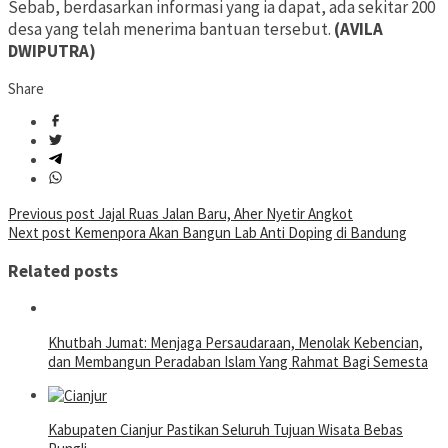
Sebab, berdasarkan informasi yang ia dapat, ada sekitar 200
desa yang telah menerima bantuan tersebut.
(AVILA
DWIPUTRA)
Share
Post
Previous post
Jajal Ruas Jalan Baru, Aher Nyetir Angkot
Next post
Kemenpora Akan Bangun Lab Anti Doping di Bandung
navigation
Related posts
Khutbah Jumat: Menjaga Persaudaraan, Menolak Kebencian,
dan Membangun Peradaban Islam Yang Rahmat Bagi Semesta
Kabupaten Cianjur Pastikan Seluruh Tujuan Wisata Bebas