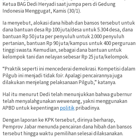
Ketua BAG Dedi Heryadi saat jumpa pers di Gedung
Indonesia Menggugat, Kamis (30/1).
Ia menyebut, alokasi dana hibah dan bansos tersebut untuk
dana bantuan desa Rp 100 juta/desa untuk 5.304 desa, dana
bantuan Rp 50 juta per penyuluh untuk 2.000 penyuluh
pertanian, bantuan Rp 90 juta/kampus untuk 400 perguruan
tinggi swasta. Kemudian, sebagai dana bantuan untuk
kelompok tani dan nelayan sebesar Rp 25 juta/kelompok.
“Praktik seperti ini mencederai demokrasi. Kompetisi dalam
Pilgub ini menjadi tidak
fair
. Apalagi pencairannya juga
dilakukan menjelang pelaksanaan Pilgub,” katanya.
Hal itu menurut Dedi telah menunjukkan bahwa gubernur
telah menyalahgunakan wewenang, yakni menggunakan
APBD untuk kepentingan
politik
pribadinya.
Dengan laporan ke KPK tersebut, dirinya berharap,
Pemprov Jabar menunda pencairan dana hibah dan bansos
tersebut hingga waktu pemilihan selesai dilaksanakan.