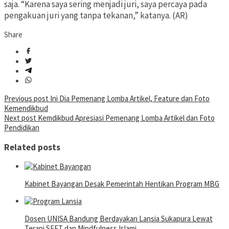
saja. “Karena saya sering menjadi juri, saya percaya pada
pengakuan juri yang tanpa tekanan,” katanya. (AR)
Share
Post
Previous post
Ini Dia Pemenang Lomba Artikel, Feature dan Foto
Kemendikbud
navigation
Next post
Kemdikbud Apresiasi Pemenang Lomba Artikel dan Foto
Pendidikan
Related posts
Kabinet Bayangan Desak Pemerintah Hentikan Program MBG
Dosen UNISA Bandung Berdayakan Lansia Sukapura Lewat
Terapi SEFT dan Mindfulness Islami