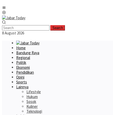
Skip
Mobile
to
Menu
content
Search
8 August 2026
Home
Bandung Raya
Regional
Politik
Ekonomi
Pendidikan
Opini
Sports
Lainnya
Lifestyle
Hukum
Sosok
Kuliner
Teknologi