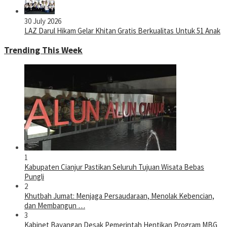
30 July 2026
LAZ Darul Hikam Gelar Khitan Gratis Berkualitas Untuk 51 Anak
Trending This Week
1
Kabupaten Cianjur Pastikan Seluruh Tujuan Wisata Bebas
Pungli
2
Khutbah Jumat: Menjaga Persaudaraan, Menolak Kebencian,
dan Membangun …
3
Kabinet Bayangan Desak Pemerintah Hentikan Program MBG