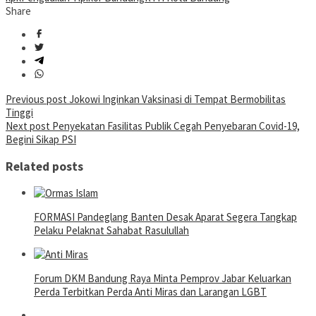
Share
Post
Previous post
Jokowi Inginkan Vaksinasi di Tempat Bermobilitas
Tinggi
navigation
Next post
Penyekatan Fasilitas Publik Cegah Penyebaran Covid-19,
Begini Sikap PSI
Related posts
FORMASI Pandeglang Banten Desak Aparat Segera Tangkap
Pelaku Pelaknat Sahabat Rasulullah
Forum DKM Bandung Raya Minta Pemprov Jabar Keluarkan
Perda Terbitkan Perda Anti Miras dan Larangan LGBT