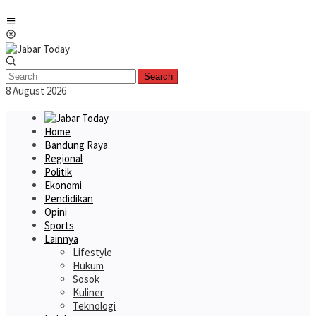
Skip
Mobile
to
Menu
content
Search
8 August 2026
Home
Bandung Raya
Regional
Politik
Ekonomi
Pendidikan
Opini
Sports
Lainnya
Lifestyle
Hukum
Sosok
Kuliner
Teknologi