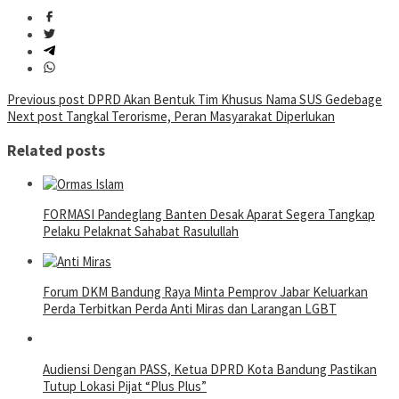
Post
Previous post
DPRD Akan Bentuk Tim Khusus Nama SUS Gedebage
Next post
Tangkal Terorisme, Peran Masyarakat Diperlukan
navigation
Related posts
FORMASI Pandeglang Banten Desak Aparat Segera Tangkap
Pelaku Pelaknat Sahabat Rasulullah
Forum DKM Bandung Raya Minta Pemprov Jabar Keluarkan
Perda Terbitkan Perda Anti Miras dan Larangan LGBT
Audiensi Dengan PASS, Ketua DPRD Kota Bandung Pastikan
Tutup Lokasi Pijat “Plus Plus”