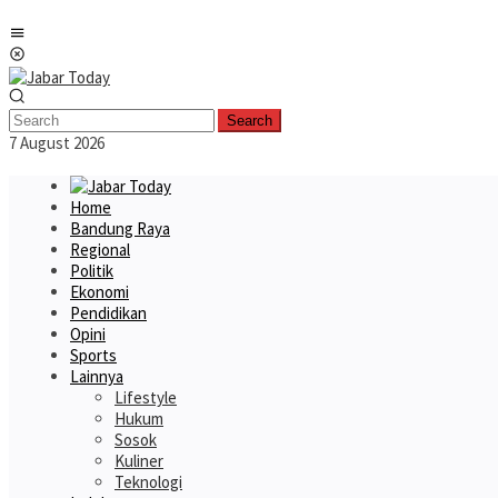
Skip
Mobile
to
Menu
content
Search
7 August 2026
Home
Bandung Raya
Regional
Politik
Ekonomi
Pendidikan
Opini
Sports
Lainnya
Lifestyle
Hukum
Sosok
Kuliner
Teknologi