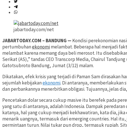
jabartoday.com/net
JABARTODAY.COM – BANDUNG —
Kondisi perekonomian nasi
pertumbuhan
ekonomi
melambat. Beberapa hal menjadi fakto
melambat karena memang daya beli merosot. Itu disebabikan 
Serikat (AS),” tandas CEO Transcorp Media, Chairul Tandjung 
Gatotsubroto Bandung, Jumat (3/12) malam.
Dikatakan, efek krisis yang terjadi di Paman Sam dirasakan h
sejumlah kebijakan
ekonomi
. Di antaranya, memberlakukan st
dan perbankannya menerbitkan obligasi. Tujuannya, jelas dia,
Pencetakan dolar secara cukup masive itu berefek pada per
yang satu di antaranya, adalah Indonesia. Dampak peredaran
katanya, hal yang cukup menjadi kekhawatiran, kata dia, jik
menarik uangnya, termasuk dari emerging countries. Hal itu, j
permintaan turun. Nilai tukar pun drop, termasuk rupiah. Sit