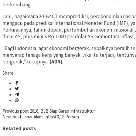
berkembang.
Lalu, bagaimana 2016? CT memprediksi, perekonomian nasional
mengacu pada prediksi International Moneter Fund (IMF), ya
Perkiraannya, tahun depan, pertumbuhan ekonomi nasional sek
dolar AS, plus minus Rp 1.000 per dolar AS. Sementara inflasi,
“Bagi Indonesia, agar ekonomi bergerak, sebaiknya beralih sekt
menyerap tenaga kerja yang banyak. Jika itu terjadi, tentun
bergerak,” tutupnya.
(ADR)
Share
Post
Previous post
2016, BJB Siap Garap Infrastruktur
Next post
Jabar Alami Inflasi 0,18 Persen
navigation
Related posts