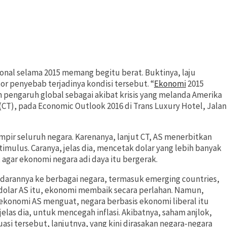
onal selama 2015 memang begitu berat. Buktinya, laju
r penyebab terjadinya kondisi tersebut. “
Ekonomi
2015
pengaruh global sebagai akibat krisis yang melanda Amerika
(CT), pada Economic Outlook 2016 di Trans Luxury Hotel, Jalan
ampir seluruh negara. Karenanya, lanjut CT, AS menerbitkan
imulus. Caranya, jelas dia, mencetak dolar yang lebih banyak
 agar ekonomi negara adi daya itu bergerak.
edarannya ke berbagai negara, termasuk emerging countries,
 dolar AS itu, ekonomi membaik secara perlahan. Namun,
a ekonomi AS menguat, negara berbasis ekonomi liberal itu
elas dia, untuk mencegah inflasi. Akibatnya, saham anjlok,
uasi tersebut, lanjutnya, yang kini dirasakan negara-negara