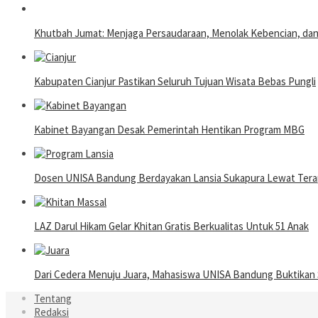
Khutbah Jumat: Menjaga Persaudaraan, Menolak Kebencian, da
Kabupaten Cianjur Pastikan Seluruh Tujuan Wisata Bebas Pungli
Kabinet Bayangan Desak Pemerintah Hentikan Program MBG
Dosen UNISA Bandung Berdayakan Lansia Sukapura Lewat Terap
LAZ Darul Hikam Gelar Khitan Gratis Berkualitas Untuk 51 Anak
Dari Cedera Menuju Juara, Mahasiswa UNISA Bandung Buktika
Tentang
Redaksi