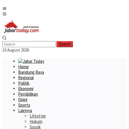
Skip
Mobile
to
Menu
content
Search
10 August 2026
Home
Bandung Raya
Regional
Politik
Ekonomi
Pendidikan
Opini
Sports
Lainnya
Lifestyle
Hukum
Sosok