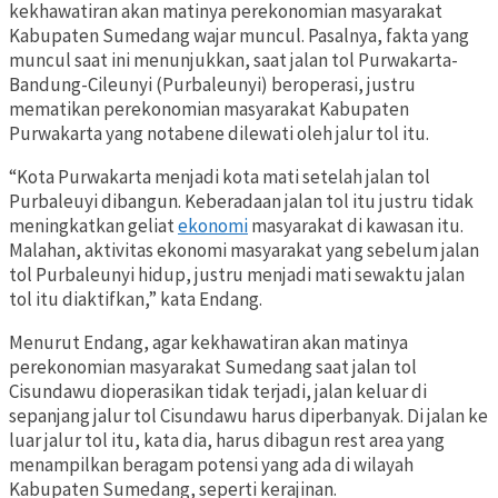
kekhawatiran akan matinya perekonomian masyarakat
Kabupaten Sumedang wajar muncul. Pasalnya, fakta yang
muncul saat ini menunjukkan, saat jalan tol Purwakarta-
Bandung-Cileunyi (Purbaleunyi) beroperasi, justru
mematikan perekonomian masyarakat Kabupaten
Purwakarta yang notabene dilewati oleh jalur tol itu.
“Kota Purwakarta menjadi kota mati setelah jalan tol
Purbaleuyi dibangun. Keberadaan jalan tol itu justru tidak
meningkatkan geliat
ekonomi
masyarakat di kawasan itu.
Malahan, aktivitas ekonomi masyarakat yang sebelum jalan
tol Purbaleunyi hidup, justru menjadi mati sewaktu jalan
tol itu diaktifkan,” kata Endang.
Menurut Endang, agar kekhawatiran akan matinya
perekonomian masyarakat Sumedang saat jalan tol
Cisundawu dioperasikan tidak terjadi, jalan keluar di
sepanjang jalur tol Cisundawu harus diperbanyak. Di jalan ke
luar jalur tol itu, kata dia, harus dibagun rest area yang
menampilkan beragam potensi yang ada di wilayah
Kabupaten Sumedang, seperti kerajinan.