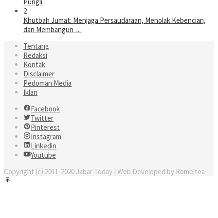
Pungli
2
Khutbah Jumat: Menjaga Persaudaraan, Menolak Kebencian,
dan Membangun …
Tentang
Redaksi
Kontak
Disclaimer
Pedoman Media
Iklan
Facebook
Twitter
Pinterest
Instagram
Linkedin
Youtube
Copyright (c) 2011-2020 Jabar Today | Web Developed by Romeltea