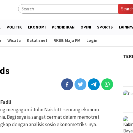
Searc
L
POLITIK
EKONOMI
PENDIDIKAN
OPINI
SPORTS
LAINNY
r
Wisata
Katalisnet
RKSB Maja FM
Login
TER
nds
Fadli
ang mengagumi John Naisbitt: seorang ekonom
ia. Bagi saya ia sangat cermat dalam memotret
kap dengan analisis sosio ekonometriks-nya.