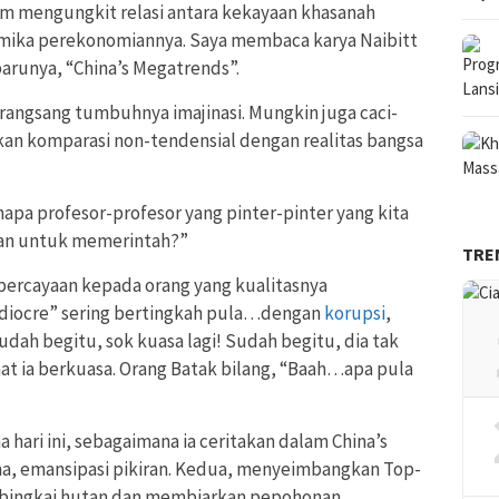
lam mengungkit relasi antara kekayaan khasanah
amika perekonomiannya. Saya membaca karya Naibitt
arunya, “China’s Megatrends”.
angsang tumbuhnya imajinasi. Mungkin juga caci-
kan komparasi non-tendensial dengan realitas bangsa
napa profesor-profesor yang pinter-pinter yang kita
atan untuk memerintah?”
TRE
ercayaan kepada orang yang kualitasnya
ediocre” sering bertingkah pula…dengan
korupsi
,
dah begitu, sok kuasa lagi! Sudah begitu, dia tak
aat ia berkuasa. Orang Batak bilang, “Baah…apa pula
 hari ini, sebagaimana ia ceritakan dalam China’s
ma, emansipasi pikiran. Kedua, menyeimbangkan Top-
bingkai hutan dan membiarkan pepohonan.