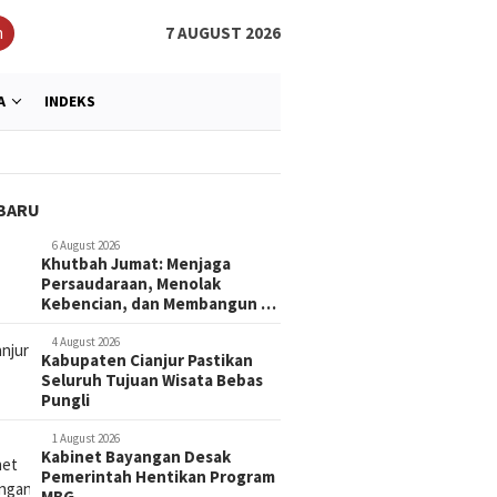
h
7 AUGUST 2026
A
INDEKS
BARU
6 August 2026
Khutbah Jumat: Menjaga
Persaudaraan, Menolak
Kebencian, dan Membangun …
4 August 2026
Kabupaten Cianjur Pastikan
Seluruh Tujuan Wisata Bebas
Pungli
1 August 2026
Kabinet Bayangan Desak
Pemerintah Hentikan Program
MBG