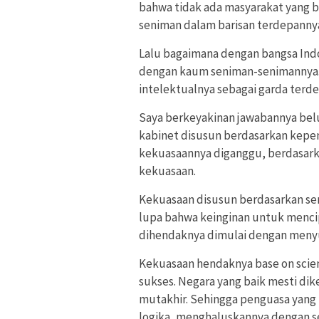
bahwa tidak ada masyarakat yang b
seniman dalam barisan terdepanny
Lalu bagaimana dengan bangsa Ind
dengan kaum seniman-senimannya.
intelektualnya sebagai garda terd
Saya berkeyakinan jawabannya belu
kabinet disusun berdasarkan kepe
kekuasaannya diganggu, berdasark
kekuasaan.
Kekuasaan disusun berdasarkan sem
lupa bahwa keinginan untuk menci
dihendaknya dimulai dengan menyus
Kekuasaan hendaknya base on scient
sukses. Negara yang baik mesti di
mutakhir. Sehingga penguasa yang
logika, menghaluskannya dengan se