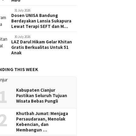
31 July 2026
Dosen UNISA Bandung
Berdayakan Lansia Sukapura
Lewat Terapi SEFT dan M…
30 July 2026
LAZ Darul Hikam Gelar Khitan
Gratis Berkualitas Untuk 51
Anak
NDING THIS WEEK
1
Kabupaten Cianjur
Pastikan Seluruh Tujuan
Wisata Bebas Pungli
2
Khutbah Jumat: Menjaga
Persaudaraan, Menolak
Kebencian, dan
Membangun …