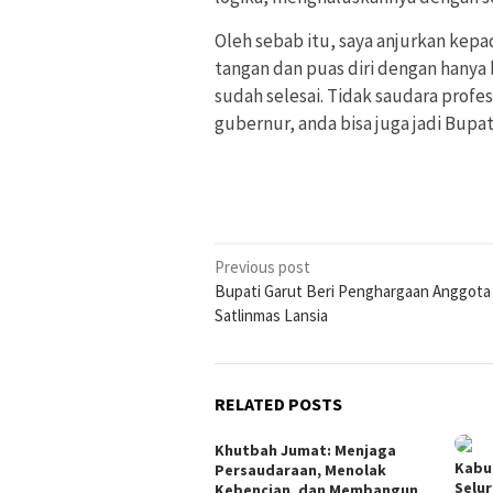
Oleh sebab itu, saya anjurkan kep
tangan dan puas diri dengan hanya 
sudah selesai. Tidak saudara profeso
gubernur, anda bisa juga jadi Bupat
Post
Previous post
Bupati Garut Beri Penghargaan Anggota
navigation
Satlinmas Lansia
RELATED POSTS
Khutbah Jumat: Menjaga
Kabu
Persaudaraan, Menolak
Selu
Kebencian, dan Membangun