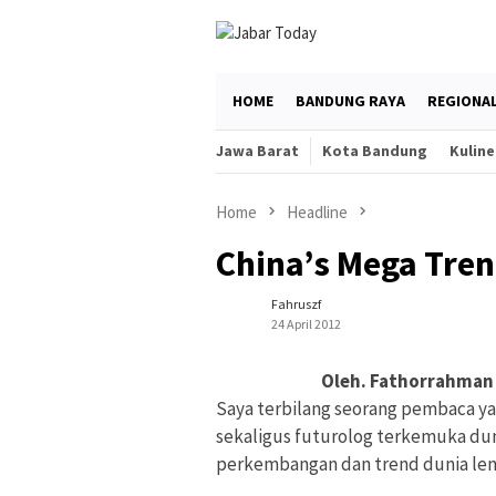
Skip
to
content
HOME
BANDUNG RAYA
REGIONA
Jawa Barat
Kota Bandung
Kuline
Home
Headline
China’s Mega Tre
Fahruszf
24 April 2012
Oleh. Fathorrahman 
Saya terbilang seorang pembaca y
sekaligus futurolog terkemuka dun
perkembangan dan trend dunia leng