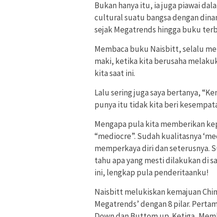
Bukan hanya itu, ia juga piawai da
cultural suatu bangsa dengan din
sejak Megatrends hingga buku terb
Membaca buku Naisbitt, selalu mer
maki, ketika kita berusaha melaku
kita saat ini.
Lalu sering juga saya bertanya, “Ke
punya itu tidak kita beri kesemp
Mengapa pula kita memberikan kep
“mediocre”. Sudah kualitasnya ‘m
memperkaya diri dan seterusnya. Su
tahu apa yang mesti dilakukan di s
ini, lengkap pula penderitaanku!
Naisbitt melukiskan kemajuan China
Megatrends’ dengan 8 pilar. Perta
Down dan Buttom up. Ketiga, Mem