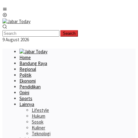
Skip
Mobile
to
Menu
content
Search
9 August 2026
Home
Bandung Raya
Regional
Politik
Ekonomi
Pendidikan
Opini
Sports
Lainnya
Lifestyle
Hukum
Sosok
Kuliner
Teknologi