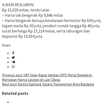
4. BIEM BENJAMIN
Rp 33,029 miliar, terdiri atas:
– Harta tak bergerak Rp 9,846 miliar.
– Harta bergerak berupa kendaraan bermotor Rp 630 juta;
logam mulia Rp 20 juta; perabot rumah tangga Rp 40 juta;
surat berharga Rp 23,214 miliar; serta tabungan dan
deposito Rp 19,654 juta.
Share
Post
Previous post
SBY Gelar Rapat dengan DPD Partai Demokrat,
Wartawan Hanya Liputan di Luar Cikeas
navigation
Next post
Kereta Gantung Sarana Transportasi Kota Bandung
Related posts