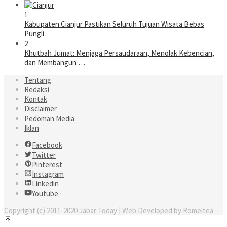
1
Kabupaten Cianjur Pastikan Seluruh Tujuan Wisata Bebas
Pungli
2
Khutbah Jumat: Menjaga Persaudaraan, Menolak Kebencian,
dan Membangun …
Tentang
Redaksi
Kontak
Disclaimer
Pedoman Media
Iklan
Facebook
Twitter
Pinterest
Instagram
Linkedin
Youtube
Copyright (c) 2011-2020 Jabar Today | Web Developed by Romeltea