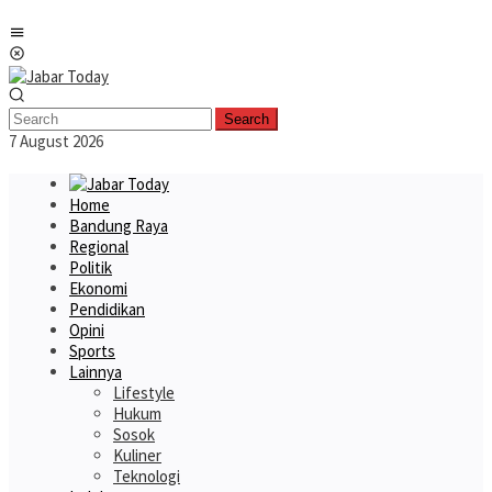
Skip
Mobile
to
Menu
content
Search
7 August 2026
Home
Bandung Raya
Regional
Politik
Ekonomi
Pendidikan
Opini
Sports
Lainnya
Lifestyle
Hukum
Sosok
Kuliner
Teknologi