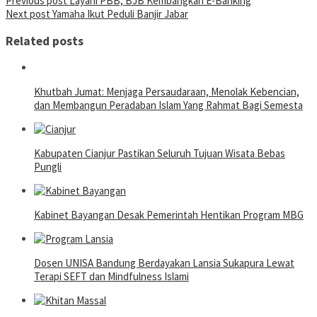
Post
Previous post
Layani PBB, BJB Kembangkan E-Banking
Next post
Yamaha Ikut Peduli Banjir Jabar
navigation
Related posts
Khutbah Jumat: Menjaga Persaudaraan, Menolak Kebencian,
dan Membangun Peradaban Islam Yang Rahmat Bagi Semesta
Kabupaten Cianjur Pastikan Seluruh Tujuan Wisata Bebas
Pungli
Kabinet Bayangan Desak Pemerintah Hentikan Program MBG
Dosen UNISA Bandung Berdayakan Lansia Sukapura Lewat
Terapi SEFT dan Mindfulness Islami