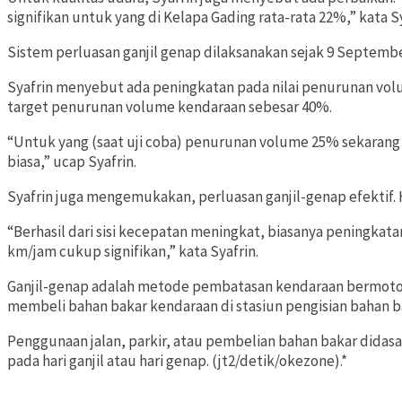
signifikan untuk yang di Kelapa Gading rata-rata 22%,” kata Sy
Sistem perluasan ganjil genap dilaksanakan sejak 9 Septembe
Syafrin menyebut ada peningkatan pada nilai penurunan vo
target penurunan volume kendaraan sebesar 40%.
“Untuk yang (saat uji coba) penurunan volume 25% sekarang 2
biasa,” ucap Syafrin.
Syafrin juga mengemukakan, perluasan ganjil-genap efektif. H
“Berhasil dari sisi kecepatan meningkat, biasanya peningkat
km/jam cukup signifikan,” kata Syafrin.
Ganjil-genap adalah metode pembatasan kendaraan bermotor
membeli bahan bakar kendaraan di stasiun pengisian bahan b
Penggunaan jalan, parkir, atau pembelian bahan bakar dida
pada hari ganjil atau hari genap. (jt2/detik/okezone).*