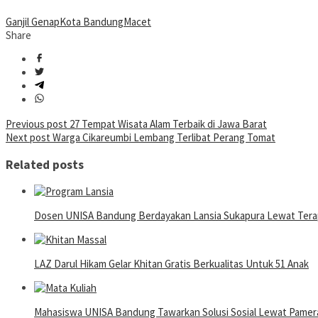
Ganjil Genap
Kota Bandung
Macet
Share
Post
Previous post
27 Tempat Wisata Alam Terbaik di Jawa Barat
Next post
Warga Cikareumbi Lembang Terlibat Perang Tomat
navigation
Related posts
Dosen UNISA Bandung Berdayakan Lansia Sukapura Lewat Terap
LAZ Darul Hikam Gelar Khitan Gratis Berkualitas Untuk 51 Anak
Mahasiswa UNISA Bandung Tawarkan Solusi Sosial Lewat Pame