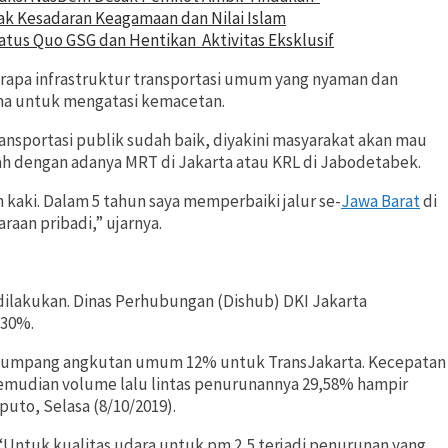
ak Kesadaran Keagamaan dan Nilai Islam
us Quo GSG dan Hentikan Aktivitas Eksklusif
apa infrastruktur transportasi umum yang nyaman dan
ama untuk mengatasi kemacetan.
ansportasi publik sudah baik, diyakini masyarakat akan mau
lah dengan adanya MRT di Jakarta atau KRL di Jabodetabek.
 kaki. Dalam 5 tahun saya memperbaiki jalur se-
Jawa Barat
di
raan pribadi,” ujarnya.
 dilakukan. Dinas Perhubungan (Dishub) DKI Jakarta
 30%.
enumpang angkutan umum 12% untuk TransJakarta. Kecepatan
emudian volume lalu lintas penurunannya 29,58% hampir
uto, Selasa (8/10/2019).
 “Untuk kualitas udara untuk pm 2,5 terjadi penurunan yang