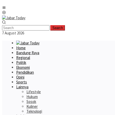
Skip
Mobile
to
Menu
content
Search
7 August 2026
Home
Bandung Raya
Regional
Politik
Ekonomi
Pendidikan
Opini
Sports
Lainnya
Lifestyle
Hukum
Sosok
Kuliner
Teknologi