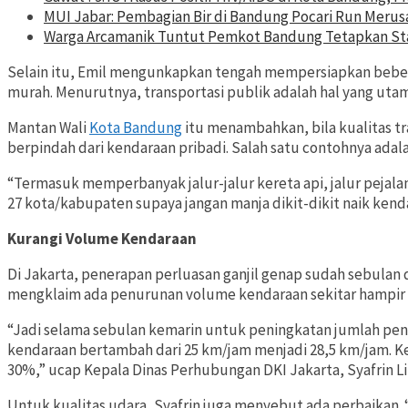
MUI Jabar: Pembagian Bir di Bandung Pocari Run Merus
Warga Arcamanik Tuntut Pemkot Bandung Tetapkan Stat
Selain itu, Emil mengunkapkan tengah mempersiapkan beber
murah. Menurutnya, transportasi publik adalah hal yang ut
Mantan Wali
Kota Bandung
itu menambahkan, bila kualitas tr
berpindah dari kendaraan pribadi. Salah satu contohnya ada
“Termasuk memperbanyak jalur-jalur kereta api, jalur pejalan
27 kota/kabupaten supaya jangan manja dikit-dikit naik kenda
Kurangi Volume Kendaraan
Di Jakarta, penerapan perluasan ganjil genap sudah sebulan
mengklaim ada penurunan volume kendaraan sekitar hampir
“Jadi selama sebulan kemarin untuk peningkatan jumlah p
kendaraan bertambah dari 25 km/jam menjadi 28,5 km/jam. K
30%,” ucap Kepala Dinas Perhubungan DKI Jakarta, Syafrin Lip
Untuk kualitas udara, Syafrin juga menyebut ada perbaikan.