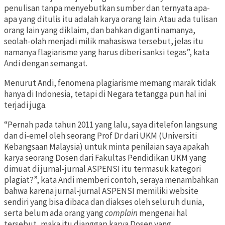
penulisan tanpa menyebutkan sumber dan ternyata apa-
apa yang ditulis itu adalah karya orang lain. Atau ada tulisan
orang lain yang diklaim, dan bahkan diganti namanya,
seolah-olah menjadi milik mahasiswa tersebut, jelas itu
namanya flagiarisme yang harus diberi sanksi tegas”, kata
Andi dengan semangat.
Menurut Andi, fenomena plagiarisme memang marak tidak
hanya di Indonesia, tetapi di Negara tetangga pun hal ini
terjadi juga.
“Pernah pada tahun 2011 yang lalu, saya ditelefon langsung
dan di-emel oleh seorang Prof Dr dari UKM (Universiti
Kebangsaan Malaysia) untuk minta penilaian saya apakah
karya seorang Dosen dari Fakultas Pendidikan UKM yang
dimuat di jurnal-jurnal ASPENSI itu termasuk kategori
plagiat?”, kata Andi memberi contoh, seraya menambahkan
bahwa karena jurnal-jurnal ASPENSI memiliki website
sendiri yang bisa dibaca dan diakses oleh seluruh dunia,
serta belum ada orang yang
complain
mengenai hal
tersebut, maka itu dianggap karya Dosen yang