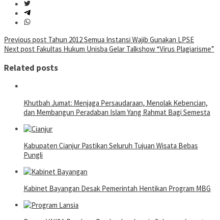
Post
Previous post
Tahun 2012 Semua Instansi Wajib Gunakan LPSE
Next post
Fakultas Hukum Unisba Gelar Talkshow “Virus Plagiarisme”
navigation
Related posts
Khutbah Jumat: Menjaga Persaudaraan, Menolak Kebencian,
dan Membangun Peradaban Islam Yang Rahmat Bagi Semesta
Kabupaten Cianjur Pastikan Seluruh Tujuan Wisata Bebas
Pungli
Kabinet Bayangan Desak Pemerintah Hentikan Program MBG