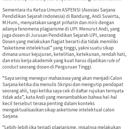
Sementara itu Ketua Umum ASPENSI (Asosiasi Sarjana
Pendidikan Sejarah Indonesia) di Bandung, Andi Suwirta,
M.Hum., menyatakan sangat prihatin dan
miris
dengan
adanya fenomena plagiarisme di UPI. Menurut Andi, yang
juga dosen di Jurusan Pendidikan Sejarah UPI, seorang
Dosen yang melakukan flagiat berarti dia tidak memiliki
“asketisme intelektual” yang tinggi, yakni suatu sikap
dimana unsur kejujuran, ketelitian, ketekunan, rendah hati,
dan etos kerja akademik yang kuat harus dijadikan
rule of
conduct
seorang dosen di Perguruan Tinggi.
“Saya sering menegur mahasiswa yang akan menjadi Calon
Sarjana ketika dia menulis Skripsi dan mengutip pendapat
seorang ahli, tapi ketika saya cek di daftar rujukan ternyata
tidak ada”, kata Andi yang menambahkan bahwa hal-hal
kecil tersebut terasa penting dalam konteks
mengaktualisasikan sikap asketisme intelektual calon
Sarjana.
“Lebih-lebih jika terjadi plagiarisme, misalnya melakukan