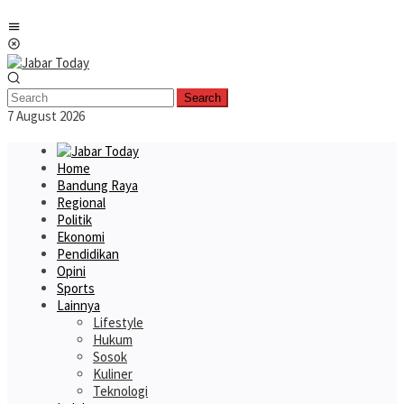
Skip
Mobile
to
Menu
content
Search
7 August 2026
Home
Bandung Raya
Regional
Politik
Ekonomi
Pendidikan
Opini
Sports
Lainnya
Lifestyle
Hukum
Sosok
Kuliner
Teknologi