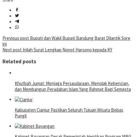
Post
Previous post
Bupati dan Wakil Bupati Bandung Barat Dilantik Sore
ini
navigation
Next post
Inilah Surat Lengkap Nonot Harsono kepada KY
Related posts
Khutbah Jumat: Menjaga Persaudaraan, Menolak Kebencian,
dan Membangun Peradaban Islam Yang Rahmat Bagi Semesta
Kabupaten Cianjur Pastikan Seluruh Tujuan Wisata Bebas
Pungli
Kabinet Bayangan Desak Pemerintah Hentikan Program MBG