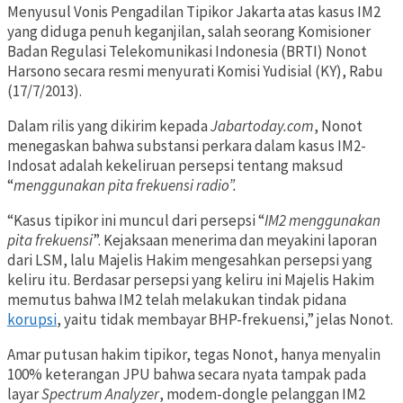
Menyusul Vonis Pengadilan Tipikor Jakarta atas kasus IM2
yang diduga penuh keganjilan, salah seorang Komisioner
Badan Regulasi Telekomunikasi Indonesia (BRTI) Nonot
Harsono secara resmi menyurati Komisi Yudisial (KY), Rabu
(17/7/2013).
Dalam rilis yang dikirim kepada
Jabartoday.com
, Nonot
menegaskan bahwa substansi perkara dalam kasus IM2-
Indosat adalah kekeliruan persepsi tentang maksud
“
menggunakan
pita frekuensi radio”.
“Kasus tipikor ini muncul dari persepsi “
IM2 menggunakan
pita frekuensi
”. Kejaksaan menerima dan meyakini laporan
dari LSM, lalu Majelis Hakim mengesahkan persepsi yang
keliru itu. Berdasar persepsi yang keliru ini Majelis Hakim
memutus bahwa IM2 telah melakukan tindak pidana
korupsi
, yaitu tidak membayar BHP-frekuensi,” jelas Nonot.
Amar putusan hakim tipikor, tegas Nonot, hanya menyalin
100% keterangan JPU bahwa secara nyata tampak pada
layar
Spectrum Analyzer
, modem-dongle pelanggan IM2