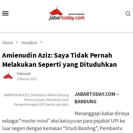
Skip
to
Mobile
content
Menu
Home
Headline
Amienudin Aziz: Saya Tidak Pernah
Melakukan Seperti yang Dituduhkan
Fahruszf
1 March 2013
JABARTODAY.COM –
AMIENUDIN AZIZ, Pembantu Rektor Bidang
Perencanaan, Penelitian dan
BANDUNG
Pengembangan UPI (berita.upi.edu)
Menanggapi kabar dirinya
sebagai “
master mind”
aksi keluyuran para pejabat UPI ke
luar negeri dengan kemasan “Studi Banding”, Pembantu