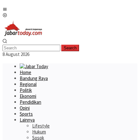
Skip
Mobile
to
Menu
content
Search
8 August 2026
Home
Bandung Raya
Regional
Politik
Ekonomi
Pendidikan
Opini
Sports
Lainnya
Lifestyle
Hukum
Sosok