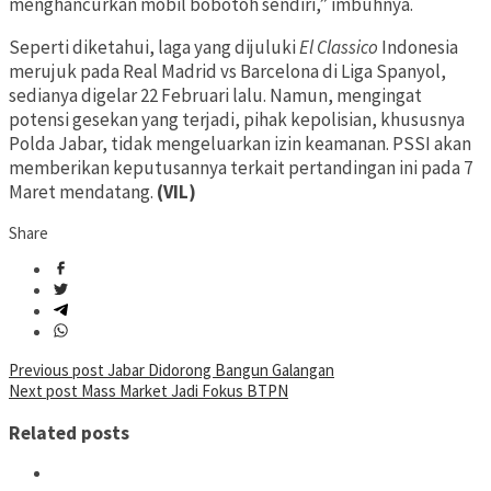
menghancurkan mobil bobotoh sendiri,” imbuhnya.
Seperti diketahui, laga yang dijuluki
El Classico
Indonesia
merujuk pada Real Madrid vs Barcelona di Liga Spanyol,
sedianya digelar 22 Februari lalu. Namun, mengingat
potensi gesekan yang terjadi, pihak kepolisian, khususnya
Polda Jabar, tidak mengeluarkan izin keamanan. PSSI akan
memberikan keputusannya terkait pertandingan ini pada 7
Maret mendatang.
(VIL)
Share
Post
Previous post
Jabar Didorong Bangun Galangan
Next post
Mass Market Jadi Fokus BTPN
navigation
Related posts