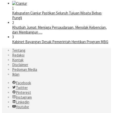
1
Kabupaten Cianjur Pastikan Seluruh Tujuan Wisata Bebas
Pungli
2
Khutbah Jumat: Menjaga Persaudaraan, Menolak Kebencian,
dan Membangun …
3
Kabinet Bayangan Desak Pemerintah Hentikan Program MBG
Tentang
Redaksi
Kontak
Disclaimer
Pedoman Media
Iklan
Facebook
Twitter
Pinterest
Instagram
Linkedin
Youtube