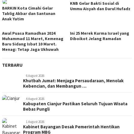
KNB Gelar Bakti Sosial di
BARKIN Kota Cimahi Gelar
Ummu Aisyah dan Darul Hufadz
Tablig Akbar dan Santunan
Anak Yatim
Awal Puasa Ramadhan 2024
Ini 25 Merek Kurma Israel yang
Muhammad 11 Maret, Kemenag
Diboikot Jelang Ramadan
Baru Sidang Isbat 10 Maret.
Menag: Tetap Jaga Ukhuwah
TERBARU
6 August 2026
Khutbah Jumat: Menjaga Persaudaraan, Menolak
Kebencian, dan Membangun …
4 August 2026
Kabupaten Cianjur Pastikan Seluruh Tujuan Wisata
Bebas Pungli
1 August 2026
Kabinet Bayangan Desak Pemerintah Hentikan
Program MBG