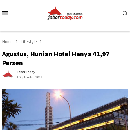
Skip
to
Mobile
content
Menu
Home
Lifestyle
Agustus, Hunian Hotel Hanya 41,97
Persen
Jabar Today
4 September 2012