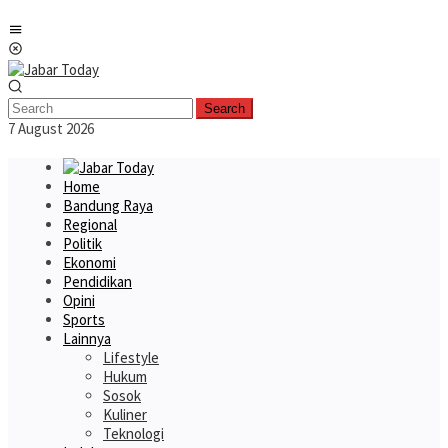
Skip
Mobile
to
Menu
content
Search
7 August 2026
Home
Bandung Raya
Regional
Politik
Ekonomi
Pendidikan
Opini
Sports
Lainnya
Lifestyle
Hukum
Sosok
Kuliner
Teknologi