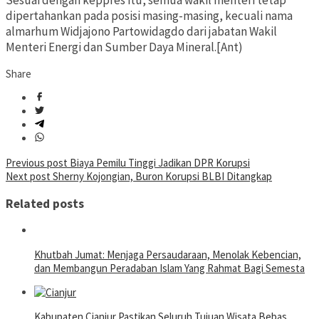
Sesuai dengan keppres itu, semua wakil menteri tetap
dipertahankan pada posisi masing-masing, kecuali nama
almarhum Widjajono Partowidagdo dari jabatan Wakil
Menteri Energi dan Sumber Daya Mineral.[Ant)
Share
Post
Previous post
Biaya Pemilu Tinggi Jadikan DPR Korupsi
Next post
Sherny Kojongian, Buron Korupsi BLBI Ditangkap
navigation
Related posts
Khutbah Jumat: Menjaga Persaudaraan, Menolak Kebencian,
dan Membangun Peradaban Islam Yang Rahmat Bagi Semesta
Kabupaten Cianjur Pastikan Seluruh Tujuan Wisata Bebas