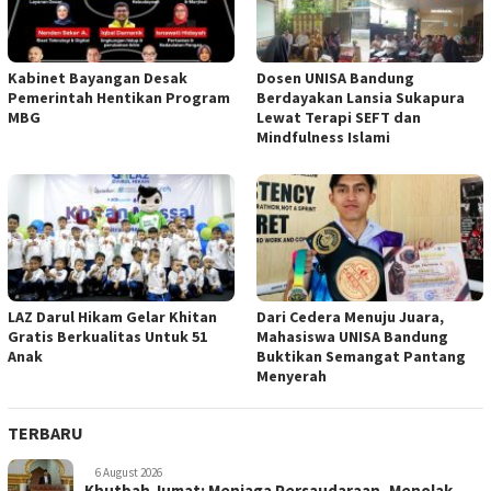
Kabinet Bayangan Desak
Dosen UNISA Bandung
Pemerintah Hentikan Program
Berdayakan Lansia Sukapura
MBG
Lewat Terapi SEFT dan
Mindfulness Islami
LAZ Darul Hikam Gelar Khitan
Dari Cedera Menuju Juara,
Gratis Berkualitas Untuk 51
Mahasiswa UNISA Bandung
Anak
Buktikan Semangat Pantang
Menyerah
TERBARU
6 August 2026
Khutbah Jumat: Menjaga Persaudaraan, Menolak