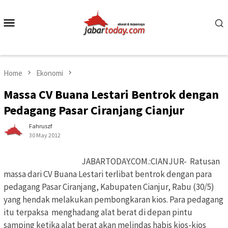
Skip
to
Mobile
content
Menu
Home
Ekonomi
Massa CV Buana Lestari Bentrok dengan
Pedagang Pasar Ciranjang Cianjur
Fahruszf
30 May 2012
JABARTODAY.COM.:CIANJUR- Ratusan
massa dari CV Buana Lestari terlibat bentrok dengan para
pedagang Pasar Ciranjang, Kabupaten Cianjur, Rabu (30/5)
yang hendak melakukan pembongkaran kios. Para pedagang
itu terpaksa menghadang alat berat di depan pintu
samping ketika alat berat akan melindas habis kios-kios