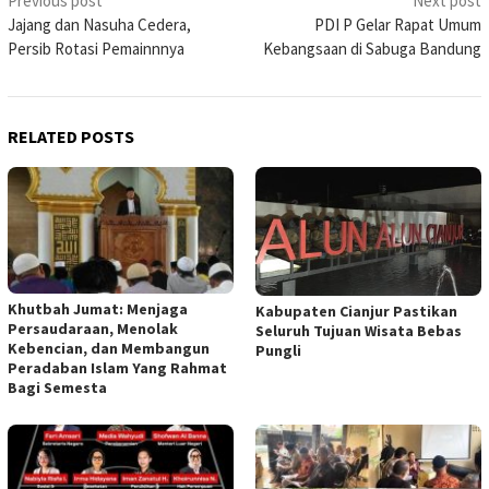
Post
Previous post
Next post
Jajang dan Nasuha Cedera,
PDI P Gelar Rapat Umum
navigation
Persib Rotasi Pemainnnya
Kebangsaan di Sabuga Bandung
RELATED POSTS
Khutbah Jumat: Menjaga
Kabupaten Cianjur Pastikan
Persaudaraan, Menolak
Seluruh Tujuan Wisata Bebas
Kebencian, dan Membangun
Pungli
Peradaban Islam Yang Rahmat
Bagi Semesta