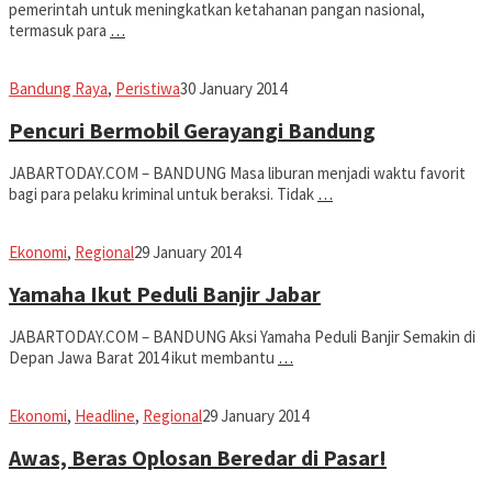
pemerintah untuk meningkatkan ketahanan pangan nasional,
termasuk para
…
Jabar
Bandung Raya
,
Peristiwa
30 January 2014
Today
Pencuri Bermobil Gerayangi Bandung
JABARTODAY.COM – BANDUNG Masa liburan menjadi waktu favorit
bagi para pelaku kriminal untuk beraksi. Tidak
…
Jabar
Ekonomi
,
Regional
29 January 2014
Today
Yamaha Ikut Peduli Banjir Jabar
JABARTODAY.COM – BANDUNG Aksi Yamaha Peduli Banjir Semakin di
Depan Jawa Barat 2014 ikut membantu
…
Jabar
Ekonomi
,
Headline
,
Regional
29 January 2014
Today
Awas, Beras Oplosan Beredar di Pasar!