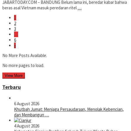
JABARTODAY.COM – BANDUNG Belum lama ini, beredar kabar bahwa
beras asal Vietnam masuk peredaran ritel
…
1
2
3
…
6
»
No More Posts Available.
No more pages to load.
View More
Terbaru
6 August 2026
Khutbah Jumat: Menjaga Persaudaraan, Menolak Kebencian,
dan Membangun …
4 August 2026