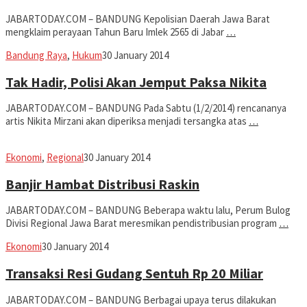
JABARTODAY.COM – BANDUNG Kepolisian Daerah Jawa Barat
mengklaim perayaan Tahun Baru Imlek 2565 di Jabar
…
Jabar
Bandung Raya
,
Hukum
30 January 2014
Today
Tak Hadir, Polisi Akan Jemput Paksa Nikita
JABARTODAY.COM – BANDUNG Pada Sabtu (1/2/2014) rencananya
artis Nikita Mirzani akan diperiksa menjadi tersangka atas
…
Jabar
Ekonomi
,
Regional
30 January 2014
Today
Banjir Hambat Distribusi Raskin
JABARTODAY.COM – BANDUNG Beberapa waktu lalu, Perum Bulog
Divisi Regional Jawa Barat meresmikan pendistribusian program
…
Jabar
Ekonomi
30 January 2014
Today
Transaksi Resi Gudang Sentuh Rp 20 Miliar
JABARTODAY.COM – BANDUNG Berbagai upaya terus dilakukan