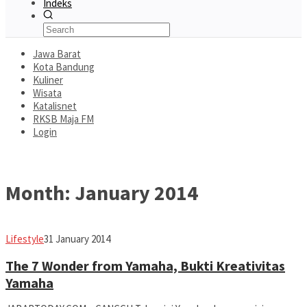
Indeks
Jawa Barat
Kota Bandung
Kuliner
Wisata
Katalisnet
RKSB Maja FM
Login
Month:
January 2014
Jabar
Lifestyle
31 January 2014
Today
The 7 Wonder from Yamaha, Bukti Kreativitas
Yamaha