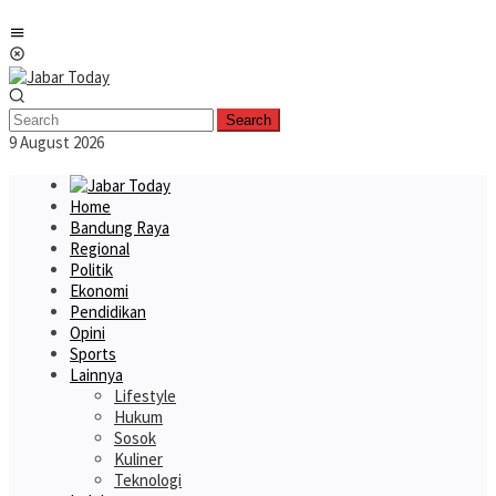
Skip
Mobile
to
Menu
content
Search
9 August 2026
Home
Bandung Raya
Regional
Politik
Ekonomi
Pendidikan
Opini
Sports
Lainnya
Lifestyle
Hukum
Sosok
Kuliner
Teknologi