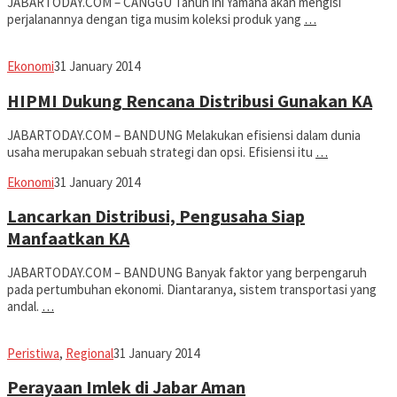
JABARTODAY.COM – CANGGU Tahun ini Yamaha akan mengisi
perjalanannya dengan tiga musim koleksi produk yang
…
Jabar
Ekonomi
31 January 2014
Today
HIPMI Dukung Rencana Distribusi Gunakan KA
JABARTODAY.COM – BANDUNG Melakukan efisiensi dalam dunia
usaha merupakan sebuah strategi dan opsi. Efisiensi itu
…
Jabar
Ekonomi
31 January 2014
Today
Lancarkan Distribusi, Pengusaha Siap
Manfaatkan KA
JABARTODAY.COM – BANDUNG Banyak faktor yang berpengaruh
pada pertumbuhan ekonomi. Diantaranya, sistem transportasi yang
andal.
…
Jabar
Peristiwa
,
Regional
31 January 2014
Today
Perayaan Imlek di Jabar Aman