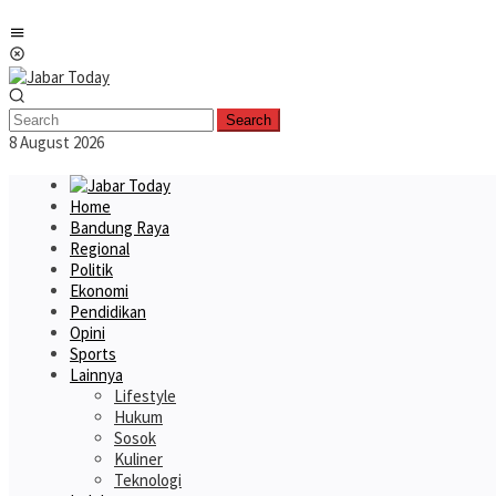
Skip
Mobile
to
Menu
content
Search
8 August 2026
Home
Bandung Raya
Regional
Politik
Ekonomi
Pendidikan
Opini
Sports
Lainnya
Lifestyle
Hukum
Sosok
Kuliner
Teknologi