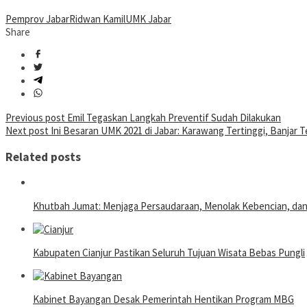
Pemprov Jabar
Ridwan Kamil
UMK Jabar
Share
Post
Previous post
Emil Tegaskan Langkah Preventif Sudah Dilakukan
Next post
Ini Besaran UMK 2021 di Jabar: Karawang Tertinggi, Banjar 
navigation
Related posts
Khutbah Jumat: Menjaga Persaudaraan, Menolak Kebencian, da
Kabupaten Cianjur Pastikan Seluruh Tujuan Wisata Bebas Pungli
Kabinet Bayangan Desak Pemerintah Hentikan Program MBG