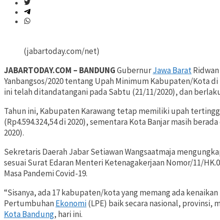
(jabartoday.com/net)
JABARTODAY.COM – BANDUNG
Gubernur
Jawa Barat
Ridwan 
Yanbangsos/2020 tentang Upah Minimum Kabupaten/Kota di 
ini telah ditandatangani pada Sabtu (21/11/2020), dan berlaku
Tahun ini, Kabupaten Karawang tetap memiliki upah tertinggi
(Rp4.594.324,54 di 2020), sementara Kota Banjar masih berada
2020).
Sekretaris Daerah Jabar Setiawan Wangsaatmaja mengungkap
sesuai Surat Edaran Menteri Ketenagakerjaan Nomor/11/HK.
Masa Pandemi Covid-19.
“Sisanya, ada 17 kabupaten/kota yang memang ada kenaikan (U
Pertumbuhan
Ekonomi
(LPE) baik secara nasional, provinsi
Kota Bandung
, hari ini.