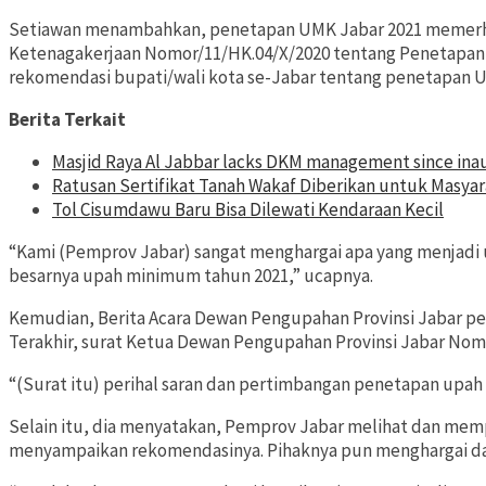
Setiawan menambahkan, penetapan UMK Jabar 2021 memerhat
Ketenagakerjaan Nomor/11/HK.04/X/2020 tentang Penetapan 
rekomendasi bupati/wali kota se-Jabar tentang penetapan U
Berita Terkait
Masjid Raya Al Jabbar lacks DKM management since ina
Ratusan Sertifikat Tanah Wakaf Diberikan untuk Masya
Tol Cisumdawu Baru Bisa Dilewati Kendaraan Kecil
“Kami (Pemprov Jabar) sangat menghargai apa yang menjadi 
besarnya upah minimum tahun 2021,” ucapnya.
Kemudian, Berita Acara Dewan Pengupahan Provinsi Jabar pe
Terakhir, surat Ketua Dewan Pengupahan Provinsi Jabar Nom
“(Surat itu) perihal saran dan pertimbangan penetapan upa
Selain itu, dia menyatakan, Pemprov Jabar melihat dan memp
menyampaikan rekomendasinya. Pihaknya pun menghargai da