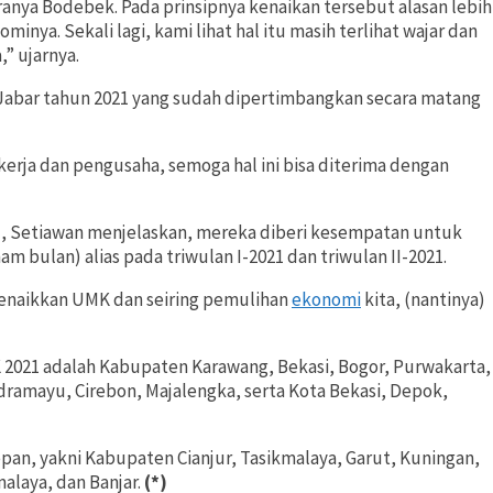
anya Bodebek. Pada prinsipnya kenaikan tersebut alasan lebih
nya. Sekali lagi, kami lihat hal itu masih terlihat wajar dan
” ujarnya.
Jabar tahun 2021 yang sudah dipertimbangkan secara matang
erja dan pengusaha, semoga hal ini bisa diterima dengan
1, Setiawan menjelaskan, mereka diberi kesempatan untuk
m bulan) alias pada triwulan I-2021 dan triwulan II-2021.
menaikkan UMK dan seiring pemulihan
ekonomi
kita, (nantinya)
 2021 adalah Kabupaten Karawang, Bekasi, Bogor, Purwakarta,
amayu, Cirebon, Majalengka, serta Kota Bekasi, Depok,
an, yakni Kabupaten Cianjur, Tasikmalaya, Garut, Kuningan,
alaya, dan Banjar.
(*)