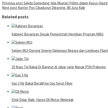
Post
Previous post
Sekda Sumedang: Ada Muatan Politis dalam Kasus Hau
Next post
Kantor Pos Cibaduyut Digarong, 80 Juta Raib
navigation
Related posts
Kabinet Bayangan Desak Pemerintah Hentikan Program MBG
Sekjen MUI Dorong Sinergi Diplomasi Negara dan Lembaga Filantro
23 Ruas Tol Bakal Di Bangun di Jabar yang Masuk PSN Prabowo
Gas 3 Kg Bakal Beralih ke Gas Serat Fiber
Efek Dolar Naik, Harga Oli Motor Melonjak