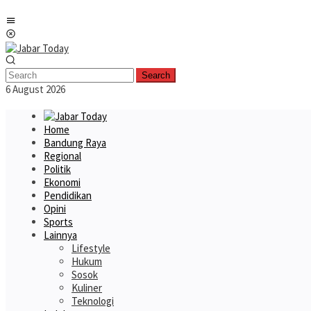
Skip
Mobile
to
Menu
content
Search
6 August 2026
Home
Bandung Raya
Regional
Politik
Ekonomi
Pendidikan
Opini
Sports
Lainnya
Lifestyle
Hukum
Sosok
Kuliner
Teknologi