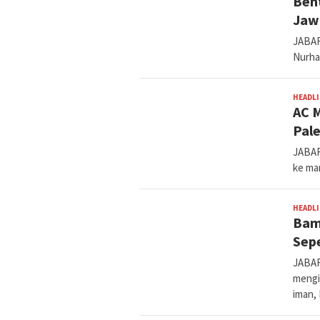
Ben
Jaw
JABAR
Nurha
HEADL
AC 
Pal
JABAR
ke ma
HEADL
Bam
Sep
JABA
mengi
iman,