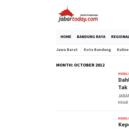
Skip
to
content
HOME
BANDUNG RAYA
REGIONA
Jawa Barat
Kota Bandung
Kuline
MONTH:
OCTOBER 2012
HEADL
Dah
Tak 
JABAR
inisia
HEADL
Kep