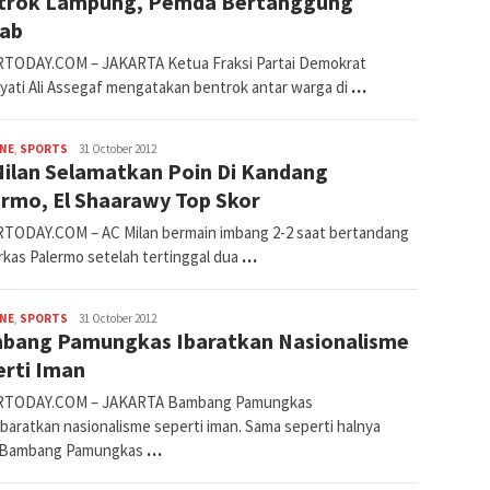
trok Lampung, Pemda Bertanggung
ab
TODAY.COM – JAKARTA Ketua Fraksi Partai Demokrat
yati Ali Assegaf mengatakan bentrok antar warga di
…
fahruszf
INE
,
SPORTS
31 October 2012
Milan Selamatkan Poin Di Kandang
ermo, El Shaarawy Top Skor
TODAY.COM – AC Milan bermain imbang 2-2 saat bertandang
rkas Palermo setelah tertinggal dua
…
fahruszf
INE
,
SPORTS
31 October 2012
bang Pamungkas Ibaratkan Nasionalisme
erti Iman
RTODAY.COM – JAKARTA Bambang Pamungkas
baratkan nasionalisme seperti iman. Sama seperti halnya
 Bambang Pamungkas
…