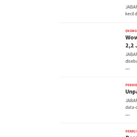
JABAR
kecil
EKONO
Wow
2,2 
JABAR
diseb
…
PENDI
Unp
JABA
data-d
…
HEADL