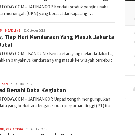
TODAY.COM – JATINANGOR Kendati produk perajin usaha
 dan menengah (UKM) yang berasal dari Cipacing
…
fahruszf
MI
,
HEADLINE
31 October 2012
, Tiap Hari Kendaraan Yang Masuk Jakarta
Juta!
TODAY.COM – BANDUNG Kemacetan yang melanda Jakarta,
abkan banyaknya kendaraan yang masuk ke wilayah tersebut
admin
DIKAN
31 October 2012
ad Benahi Data Kegiatan
RTODAY.COM – JATINANGOR Unpad tengah mengumpulkan
ata yang berkaitan dengan kiprah perguruan tinggi (PT) itu.
fahruszf
INE
,
PERISTIWA
31 October 2012