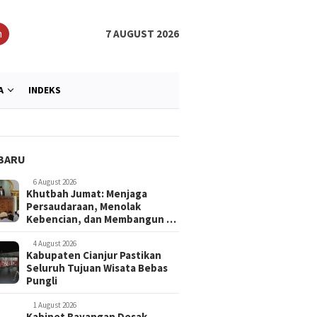
h
7 AUGUST 2026
A
INDEKS
BARU
6 August 2026
Khutbah Jumat: Menjaga
Persaudaraan, Menolak
Kebencian, dan Membangun …
4 August 2026
Kabupaten Cianjur Pastikan
Seluruh Tujuan Wisata Bebas
Pungli
1 August 2026
Kabinet Bayangan Desak