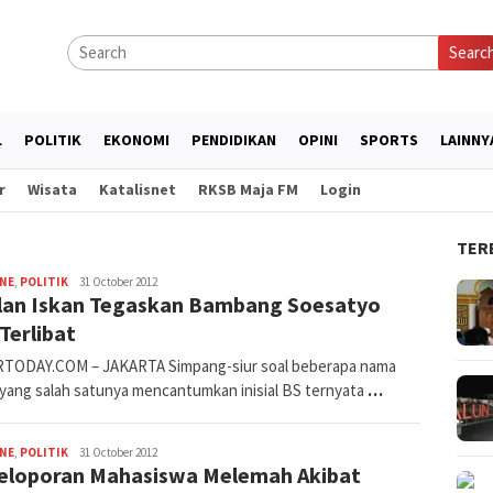
Searc
L
POLITIK
EKONOMI
PENDIDIKAN
OPINI
SPORTS
LAINNY
r
Wisata
Katalisnet
RKSB Maja FM
Login
TER
fahruszf
INE
,
POLITIK
31 October 2012
lan Iskan Tegaskan Bambang Soesatyo
Terlibat
TODAY.COM – JAKARTA Simpang-siur soal beberapa nama
l yang salah satunya mencantumkan inisial BS ternyata
…
fahruszf
INE
,
POLITIK
31 October 2012
eloporan Mahasiswa Melemah Akibat