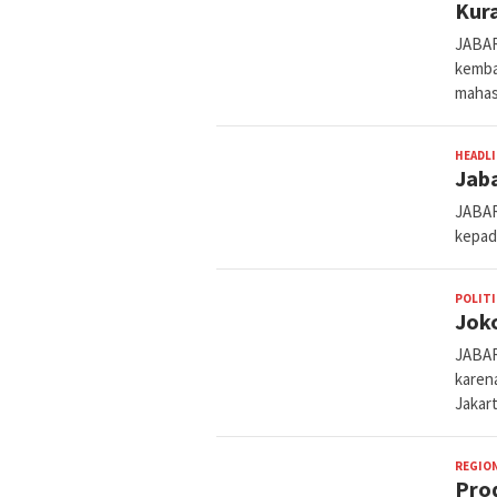
Kur
JABAR
kemba
maha
HEADL
Jaba
JABAR
kepad
POLITI
Jok
JABAR
karen
Jakar
REGIO
Prod