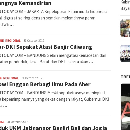
angnya Kemandirian
TODAY.COM – JAKARTA Kepeloporan kaum muda Indonesia
li digugat seiring dengan semakin melemahnya peran
siswa
…
fahruszf
INE
,
REGIONAL
31 October 2012
r-DKI Sepakat Atasi Banjir Ciliwung
TODAY.COM – BANDUNG Selain mengatasi kemacetan dan
atan penduduk, Jawa Barat dan DKI Jakarta akan
…
TRE
fahruszf
K
,
REGIONAL
31 October 2012
owi Enggan Berbagi Ilmu Pada Aher
TODAY.COM – BANDUNG Meski popularitasnya meningkat,
a kepemimpinannya yang dekat dengan rakyat, Gubernur DKI
ta
…
admin
NAL
31 October 2012
uk UKM Jatinangor Banjiri Bali dan Jogja